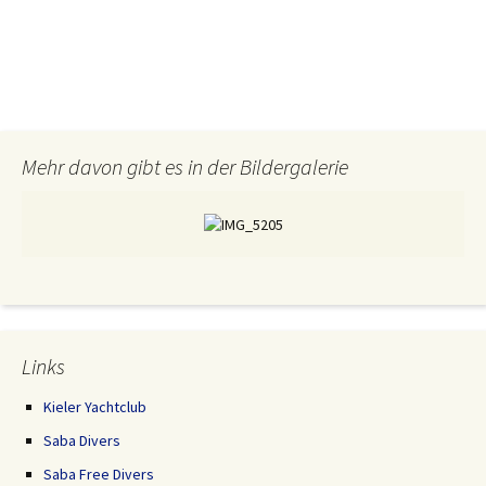
b
t
e
o
e
n
o
r
k
Mehr davon gibt es in der Bildergalerie
Links
Kieler Yachtclub
Saba Divers
Saba Free Divers