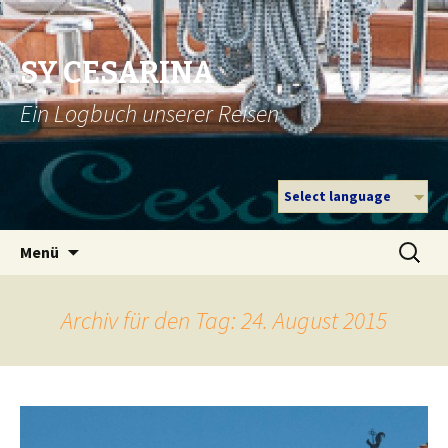
SY CESARINA
Ein Logbuch unserer Reisen
Select language
Zum
Suche
Menü
Inhalt
nach:
springen
Archiv für den Tag: 24. August 2015