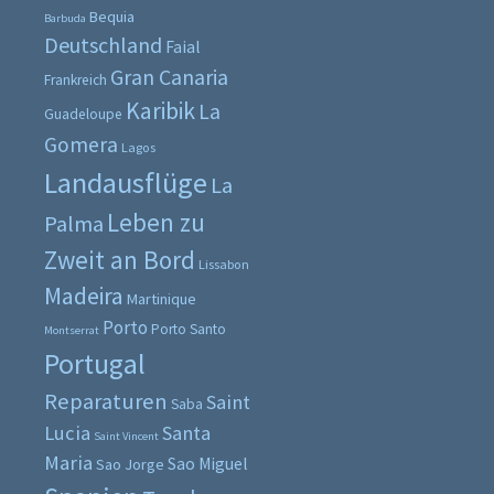
Bequia
Barbuda
Deutschland
Faial
Gran Canaria
Frankreich
Karibik
La
Guadeloupe
Gomera
Lagos
Landausflüge
La
Leben zu
Palma
Zweit an Bord
Lissabon
Madeira
Martinique
Porto
Porto Santo
Montserrat
Portugal
Reparaturen
Saint
Saba
Lucia
Santa
Saint Vincent
Maria
Sao Miguel
Sao Jorge