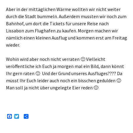
Aber in der mittäglichen Wärme wollten wir nicht weiter
durch die Stadt bummeln. Außerdem mussten wir noch zum
Bahnhof, um dort die Tickets für unsere Reise nach
Lissabon zum Flughafen zu kaufen. Morgen machen wir
nämlich einen kleinen Ausflug und kommen erst am Freitag
wieder.
Wohin wird aber noch nicht verraten 🙂 Vielleicht
veröffentliche ich Euch ja morgen mal ein Bild, dann könnt
Ihr gern raten 🙂 Und der Grund unseres Ausfluges???? Da
müsst Ihr Euch leider auch noch ein bisschen gedulden 🙂
Man soll ja nicht über ungelegte Eier reden 🙂
F
T
T
a
w
e
c
i
i
e
t
l