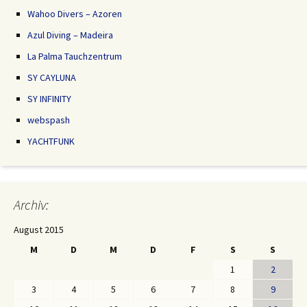
Wahoo Divers – Azoren
Azul Diving – Madeira
La Palma Tauchzentrum
SY CAYLUNA
SY INFINITY
webspash
YACHTFUNK
Archiv:
August 2015
M
D
M
D
F
S
S
1
2
3
4
5
6
7
8
9