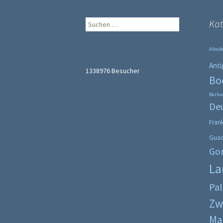
Suche
Kat
nach:
Albufe
Anti
1338976
Besucher
Bo
Barbu
De
Fran
Gua
Go
La
Pa
Zw
Ma