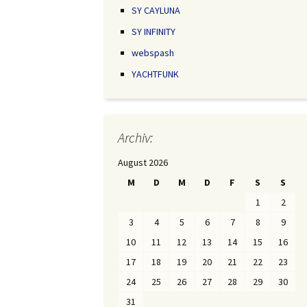
SY CAYLUNA
SY INFINITY
webspash
YACHTFUNK
Archiv:
August 2026
M
D
M
D
F
S
S
1
2
3
4
5
6
7
8
9
10
11
12
13
14
15
16
17
18
19
20
21
22
23
24
25
26
27
28
29
30
31