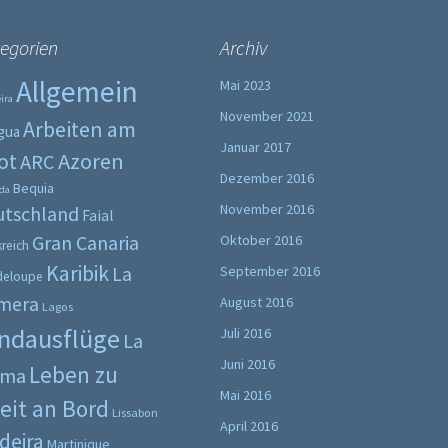
egorien
Archiv
Allgemein
Mai 2023
ira
November 2021
Arbeiten am
gua
Januar 2017
ot
Azoren
ARC
Dezember 2016
Bequia
da
November 2016
utschland
Faial
Gran Canaria
Oktober 2016
kreich
Karibik
La
September 2016
deloupe
mera
August 2016
Lagos
ndausflüge
Juli 2016
La
Juni 2016
Leben zu
lma
Mai 2016
eit an Bord
Lissabon
April 2016
deira
Martinique