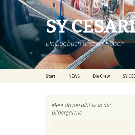
SY CESAR
Ein Logbuch unserer Reisen
Zum
Start
NEWS
Die Crew
SY CE
Inhalt
springen
Mehr davon gibt es in der
Bildergalerie