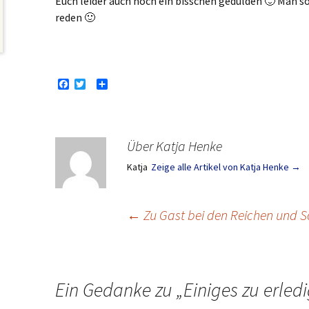
Euch leider auch noch ein bisschen gedulden 🙂 Man sol
reden 🙂
F
T
T
a
w
e
c
i
i
e
t
l
b
t
e
o
e
n
Über Katja Henke
o
r
k
Katja
Zeige alle Artikel von Katja Henke
→
←
Zu Gast bei den Reichen und S
Ein Gedanke zu „
Einiges zu erled