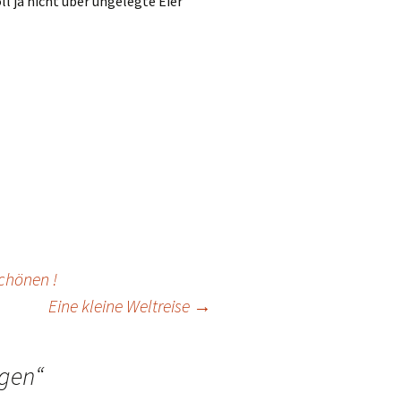
l ja nicht über ungelegte Eier
chönen !
Eine kleine Weltreise
→
igen
“