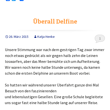
a
w
e
c
i
i
e
t
l
b
t
e
o
e
n
Überall Delfine
o
r
k
26. März 2015
Katja Henke
1
Unsere Stimmung war nach dem gestrigen Tag zwar immer
noch etwas gedrückt als wir gegen halb zehn die Leinen
loswarfen, aber das Meer bemühte sich um Aufheiterung.
Wir waren noch keine halbe Stunde unterwegs, da kamen
schon die ersten Delphine an unserem Boot vorbei.
So hatten wir während unserer Überfahrt ganze drei Mal
Besuch von den faszinierenden
und lebenslustigen Gesellen. Eine große Schule begleitete
uns sogar fast eine halbe Stunde lang auf unserer Reise.