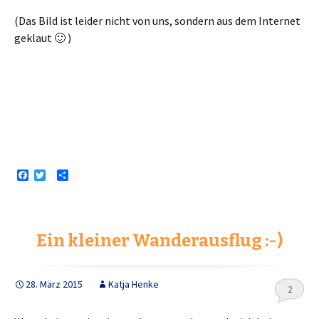
(Das Bild ist leider nicht von uns, sondern aus dem Internet
geklaut 🙂 )
F
T
T
a
w
e
c
i
i
e
t
l
b
t
e
o
e
n
Ein kleiner Wanderausflug :-)
o
r
k
28. März 2015
Katja Henke
2