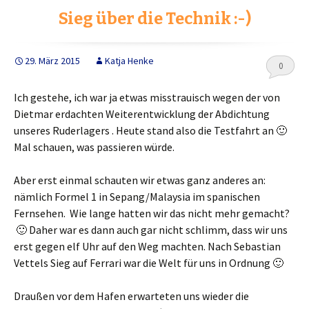
o
e
n
Sieg über die Technik :-)
o
r
k
29. März 2015
Katja Henke
0
Ich gestehe, ich war ja etwas misstrauisch wegen der von
Dietmar erdachten Weiterentwicklung der Abdichtung
unseres Ruderlagers . Heute stand also die Testfahrt an 🙂
Mal schauen, was passieren würde.
Aber erst einmal schauten wir etwas ganz anderes an:
nämlich Formel 1 in Sepang/Malaysia im spanischen
Fernsehen. Wie lange hatten wir das nicht mehr gemacht?
🙂 Daher war es dann auch gar nicht schlimm, dass wir uns
erst gegen elf Uhr auf den Weg machten. Nach Sebastian
Vettels Sieg auf Ferrari war die Welt für uns in Ordnung 🙂
Draußen vor dem Hafen erwarteten uns wieder die