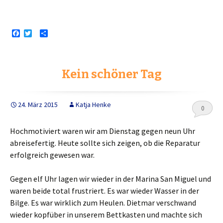
F
T
T
a
w
e
c
i
i
e
t
l
b
t
e
Kein schöner Tag
o
e
n
o
r
k
24. März 2015
Katja Henke
0
Hochmotiviert waren wir am Dienstag gegen neun Uhr
abreisefertig. Heute sollte sich zeigen, ob die Reparatur
erfolgreich gewesen war.
Gegen elf Uhr lagen wir wieder in der Marina San Miguel und
waren beide total frustriert. Es war wieder Wasser in der
Bilge. Es war wirklich zum Heulen. Dietmar verschwand
wieder kopfüber in unserem Bettkasten und machte sich