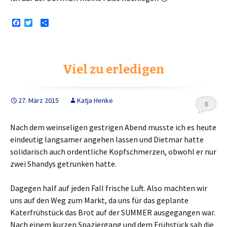
F
T
T
a
w
e
c
i
i
e
t
l
b
t
e
o
e
n
Viel zu erledigen
o
r
k
27. März 2015
Katja Henke
0
Nach dem weinseligen gestrigen Abend musste ich es heute
eindeutig langsamer angehen lassen und Dietmar hatte
solidarisch auch ordentliche Kopfschmerzen, obwohl er nur
zwei Shandys getrunken hatte.
Dagegen half auf jeden Fall frische Luft. Also machten wir
uns auf den Weg zum Markt, da uns für das geplante
Katerfrühstück das Brot auf der SUMMER ausgegangen war.
Nach einem kurzen Spaziergang und dem Frühstück sah die