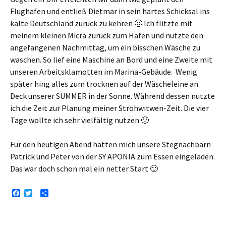
Flughafen und entließ Dietmar in sein hartes Schicksal ins
kalte Deutschland zurück zu kehren 🙂 Ich flitzte mit
meinem kleinen Micra zurück zum Hafen und nutzte den
angefangenen Nachmittag, um ein bisschen Wäsche zu
waschen. So lief eine Maschine an Bord und eine Zweite mit
unseren Arbeitsklamotten im Marina-Gebäude. Wenig
später hing alles zum trocknen auf der Wäscheleine an
Deck unserer SUMMER in der Sonne. Während dessen nutzte
ich die Zeit zur Planung meiner Strohwitwen-Zeit. Die vier
Tage wollte ich sehr vielfältig nutzen 🙂
Für den heutigen Abend hatten mich unsere Stegnachbarn
Patrick und Peter von der SY APONIA zum Essen eingeladen.
Das war doch schon mal ein netter Start 🙂
F
T
T
a
w
e
c
i
i
e
t
l
b
t
e