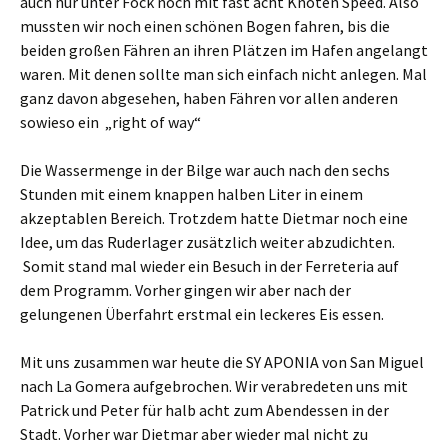
auch nur unter Fock noch mit fast acht Knoten Speed. Also
mussten wir noch einen schönen Bogen fahren, bis die
beiden großen Fähren an ihren Plätzen im Hafen angelangt
waren. Mit denen sollte man sich einfach nicht anlegen. Mal
ganz davon abgesehen, haben Fähren vor allen anderen
sowieso ein „right of way“
Die Wassermenge in der Bilge war auch nach den sechs
Stunden mit einem knappen halben Liter in einem
akzeptablen Bereich. Trotzdem hatte Dietmar noch eine
Idee, um das Ruderlager zusätzlich weiter abzudichten.
Somit stand mal wieder ein Besuch in der Ferreteria auf
dem Programm. Vorher gingen wir aber nach der
gelungenen Überfahrt erstmal ein leckeres Eis essen.
Mit uns zusammen war heute die SY APONIA von San Miguel
nach La Gomera aufgebrochen. Wir verabredeten uns mit
Patrick und Peter für halb acht zum Abendessen in der
Stadt. Vorher war Dietmar aber wieder mal nicht zu