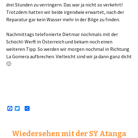
drei Stunden zu verringern. Das war ja nicht so verkehrt!
Trotzdem hatten wir beide irgendwie erwartet, nach der
Reparatur gar kein Wasser mehr in der Bilge zu finden.
Nachmittags telefonierte Dietmar nochmals mit der
Schöchl-Werft in Österreich und bekam noch einen
weiteren Tipp. So werden wir morgen nochmal in Richtung
La Gomera aufbrechen. Vielleicht sind wir ja dann ganz dicht
🙂
F
T
T
a
w
e
c
i
i
e
t
l
b
t
e
Wiedersehen mit der SY Atanga
o
e
n
o
r