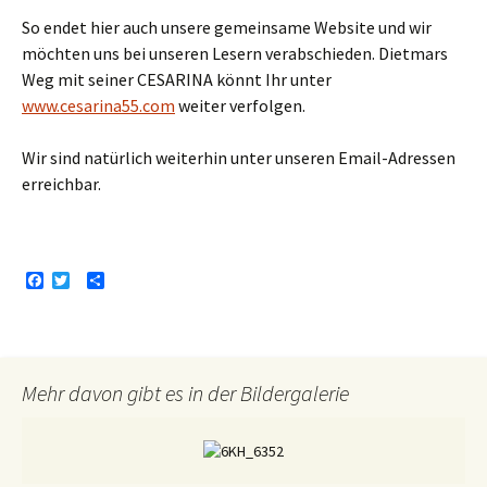
So endet hier auch unsere gemeinsame Website und wir
möchten uns bei unseren Lesern verabschieden. Dietmars
Weg mit seiner CESARINA könnt Ihr unter
www.cesarina55.com
weiter verfolgen.
Wir sind natürlich weiterhin unter unseren Email-Adressen
erreichbar.
F
T
T
a
w
e
c
i
i
e
t
l
b
t
e
o
e
n
o
r
Mehr davon gibt es in der Bildergalerie
k