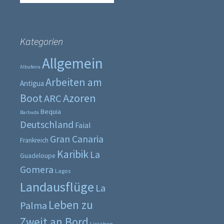
nach:
Kategorien
Allgemein
Albufeira
Arbeiten am
Antigua
Boot
Azoren
ARC
Bequia
Barbuda
Deutschland
Faial
Gran Canaria
Frankreich
Karibik
La
Guadeloupe
Gomera
Lagos
Landausflüge
La
Leben zu
Palma
Zweit an Bord
Lissabon