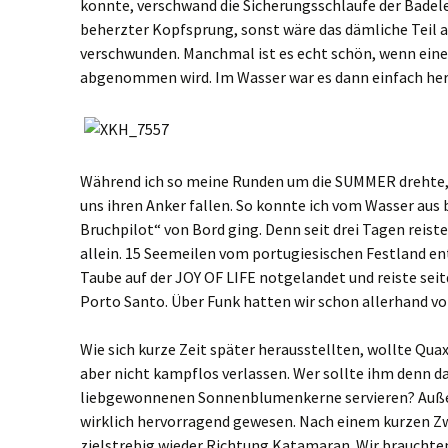
konnte, verschwand die Sicherungsschlaufe der Badelei
beherzter Kopfsprung, sonst wäre das dämliche Teil
verschwunden. Manchmal ist es echt schön, wenn ein
abgenommen wird. Im Wasser war es dann einfach herr
Während ich so meine Runden um die SUMMER drehte, l
uns ihren Anker fallen. So konnte ich vom Wasser aus
Bruchpilot“ von Bord ging. Denn seit drei Tagen reiste
allein. 15 Seemeilen vom portugiesischen Festland ent
Taube auf der JOY OF LIFE notgelandet und reiste se
Porto Santo. Über Funk hatten wir schon allerhand vo
Wie sich kurze Zeit später herausstellten, wollte Qua
aber nicht kampflos verlassen. Wer sollte ihm denn d
liebgewonnenen Sonnenblumenkerne servieren? Auße
wirklich hervorragend gewesen. Nach einem kurzen Z
zielstrebig wieder Richtung Katamaran. Wir brauchte