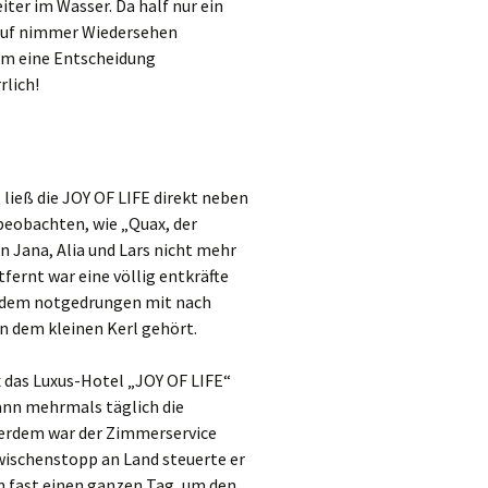
ter im Wasser. Da half nur ein
 auf nimmer Wiedersehen
em eine Entscheidung
lich!
ieß die JOY OF LIFE direkt neben
 beobachten, wie „Quax, der
n Jana, Alia und Lars nicht mehr
fernt war eine völlig entkräfte
itdem notgedrungen mit nach
n dem kleinen Kerl gehört.
x das Luxus-Hotel „JOY OF LIFE“
ann mehrmals täglich die
rdem war der Zimmerservice
wischenstopp an Land steuerte er
n fast einen ganzen Tag, um den