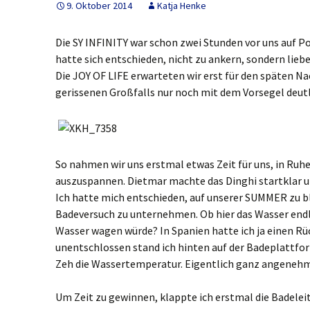
9. Oktober 2014
Katja Henke
Die SY INFINITY war schon zwei Stunden vor uns auf
hatte sich entschieden, nicht zu ankern, sondern lie
Die JOY OF LIFE erwarteten wir erst für den späten Na
gerissenen Großfalls nur noch mit dem Vorsegel deut
So nahmen wir uns erstmal etwas Zeit für uns, in R
auszuspannen. Dietmar machte das Dinghi startklar un
Ich hatte mich entschieden, auf unserer SUMMER zu b
Badeversuch zu unternehmen. Ob hier das Wasser endli
Wasser wagen würde? In Spanien hatte ich ja einen R
unentschlossen stand ich hinten auf der Badeplattf
Zeh die Wassertemperatur. Eigentlich ganz angenehm 
Um Zeit zu gewinnen, klappte ich erstmal die Badeleite