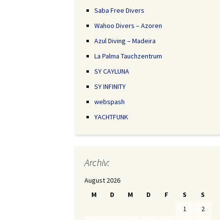
Saba Free Divers
Wahoo Divers – Azoren
Azul Diving – Madeira
La Palma Tauchzentrum
SY CAYLUNA
SY INFINITY
webspash
YACHTFUNK
Archiv:
August 2026
M
D
M
D
F
S
S
1
2