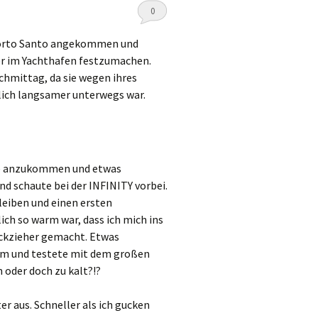
0
 Porto Santo angekommen und
ber im Yachthafen festzumachen.
chmittag, da sie wegen ihres
lich langsamer unterwegs war.
uhe anzukommen und etwas
d schaute bei der INFINITY vorbei.
leiben und einen ersten
ch so warm war, dass ich mich ins
ückzieher gemacht. Etwas
orm und testete mit dem großen
oder doch zu kalt?!?
r aus. Schneller als ich gucken