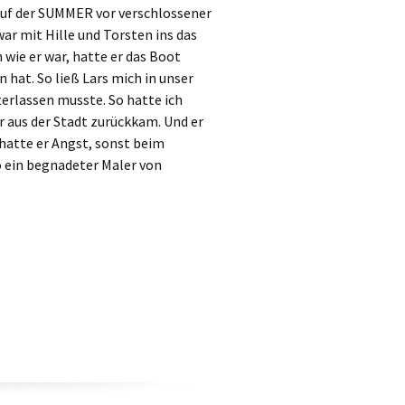
auf der SUMMER vor verschlossener
war mit Hille und Torsten ins das
ie er war, hatte er das Boot
hat. So ließ Lars mich in unser
terlassen musste. So hatte ich
r aus der Stadt zurückkam. Und er
 hatte er Angst, sonst beim
o ein begnadeter Maler von