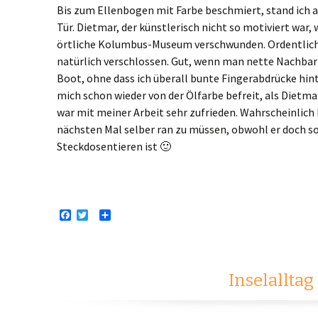
Bis zum Ellenbogen mit Farbe beschmiert, stand ich 
Tür. Dietmar, der künstlerisch nicht so motiviert war, 
örtliche Kolumbus-Museum verschwunden. Ordentlich w
natürlich verschlossen. Gut, wenn man nette Nachbarn 
Boot, ohne dass ich überall bunte Fingerabdrücke hin
mich schon wieder von der Ölfarbe befreit, als Dietma
war mit meiner Arbeit sehr zufrieden. Wahrscheinlich
nächsten Mal selber ran zu müssen, obwohl er doch s
Steckdosentieren ist 🙂
F
T
T
a
w
e
c
i
i
e
t
l
b
t
e
o
e
n
Inselalltag
o
r
k