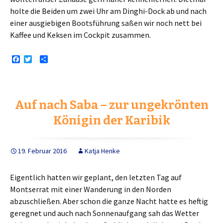
holte die Beiden um zwei Uhr am Dinghi-Dock ab und nach
einer ausgiebigen Bootsführung saßen wir noch nett bei
Kaffee und Keksen im Cockpit zusammen.
F
T
T
a
w
e
c
i
i
e
t
l
b
t
e
o
e
n
Auf nach Saba – zur ungekrönten
o
r
k
Königin der Karibik
19. Februar 2016
Katja Henke
Eigentlich hatten wir geplant, den letzten Tag auf
Montserrat mit einer Wanderung in den Norden
abzuschließen. Aber schon die ganze Nacht hatte es heftig
geregnet und auch nach Sonnenaufgang sah das Wetter