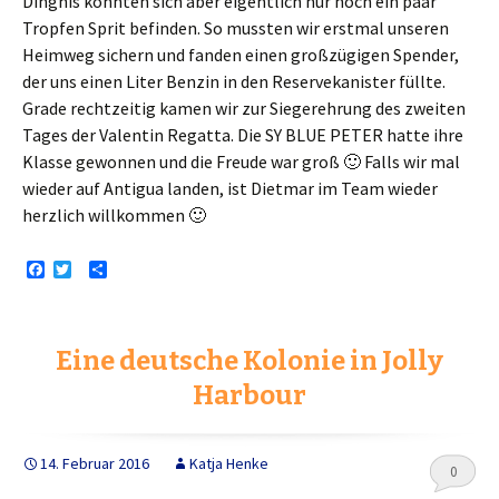
Dinghis konnten sich aber eigentlich nur noch ein paar
Tropfen Sprit befinden. So mussten wir erstmal unseren
Heimweg sichern und fanden einen großzügigen Spender,
der uns einen Liter Benzin in den Reservekanister füllte.
Grade rechtzeitig kamen wir zur Siegerehrung des zweiten
Tages der Valentin Regatta. Die SY BLUE PETER hatte ihre
Klasse gewonnen und die Freude war groß 🙂 Falls wir mal
wieder auf Antigua landen, ist Dietmar im Team wieder
herzlich willkommen 🙂
F
T
T
a
w
e
c
i
i
e
t
l
b
t
e
Eine deutsche Kolonie in Jolly
o
e
n
o
r
Harbour
k
14. Februar 2016
Katja Henke
0