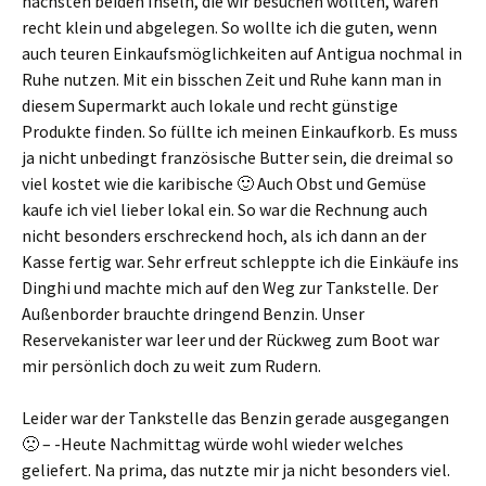
nächsten beiden Inseln, die wir besuchen wollten, waren
recht klein und abgelegen. So wollte ich die guten, wenn
auch teuren Einkaufsmöglichkeiten auf Antigua nochmal in
Ruhe nutzen. Mit ein bisschen Zeit und Ruhe kann man in
diesem Supermarkt auch lokale und recht günstige
Produkte finden. So füllte ich meinen Einkaufkorb. Es muss
ja nicht unbedingt französische Butter sein, die dreimal so
viel kostet wie die karibische 🙂 Auch Obst und Gemüse
kaufe ich viel lieber lokal ein. So war die Rechnung auch
nicht besonders erschreckend hoch, als ich dann an der
Kasse fertig war. Sehr erfreut schleppte ich die Einkäufe ins
Dinghi und machte mich auf den Weg zur Tankstelle. Der
Außenborder brauchte dringend Benzin. Unser
Reservekanister war leer und der Rückweg zum Boot war
mir persönlich doch zu weit zum Rudern.
Leider war der Tankstelle das Benzin gerade ausgegangen
🙁 – -Heute Nachmittag würde wohl wieder welches
geliefert. Na prima, das nutzte mir ja nicht besonders viel.