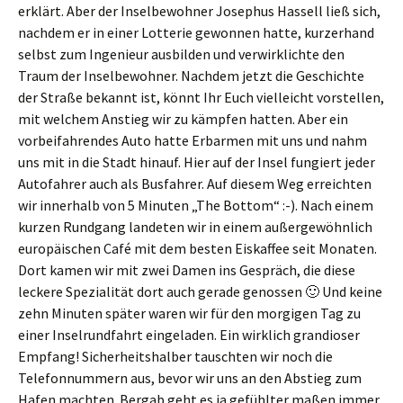
erklärt. Aber der Inselbewohner Josephus Hassell ließ sich,
nachdem er in einer Lotterie gewonnen hatte, kurzerhand
selbst zum Ingenieur ausbilden und verwirklichte den
Traum der Inselbewohner. Nachdem jetzt die Geschichte
der Straße bekannt ist, könnt Ihr Euch vielleicht vorstellen,
mit welchem Anstieg wir zu kämpfen hatten. Aber ein
vorbeifahrendes Auto hatte Erbarmen mit uns und nahm
uns mit in die Stadt hinauf. Hier auf der Insel fungiert jeder
Autofahrer auch als Busfahrer. Auf diesem Weg erreichten
wir innerhalb von 5 Minuten „The Bottom“ :-). Nach einem
kurzen Rundgang landeten wir in einem außergewöhnlich
europäischen Café mit dem besten Eiskaffee seit Monaten.
Dort kamen wir mit zwei Damen ins Gespräch, die diese
leckere Spezialität dort auch gerade genossen 🙂 Und keine
zehn Minuten später waren wir für den morgigen Tag zu
einer Inselrundfahrt eingeladen. Ein wirklich grandioser
Empfang! Sicherheitshalber tauschten wir noch die
Telefonnummern aus, bevor wir uns an den Abstieg zum
Hafen machten. Bergab geht es ja gefühlter maßen immer