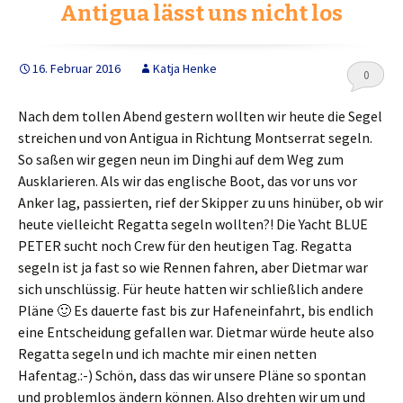
o
e
n
Antigua lässt uns nicht los
o
r
k
16. Februar 2016
Katja Henke
0
Nach dem tollen Abend gestern wollten wir heute die Segel
streichen und von Antigua in Richtung Montserrat segeln.
So saßen wir gegen neun im Dinghi auf dem Weg zum
Ausklarieren. Als wir das englische Boot, das vor uns vor
Anker lag, passierten, rief der Skipper zu uns hinüber, ob wir
heute vielleicht Regatta segeln wollten?! Die Yacht BLUE
PETER sucht noch Crew für den heutigen Tag. Regatta
segeln ist ja fast so wie Rennen fahren, aber Dietmar war
sich unschlüssig. Für heute hatten wir schließlich andere
Pläne 🙂 Es dauerte fast bis zur Hafeneinfahrt, bis endlich
eine Entscheidung gefallen war. Dietmar würde heute also
Regatta segeln und ich machte mir einen netten
Hafentag.:-) Schön, dass das wir unsere Pläne so spontan
und problemlos ändern können. Also drehten wir um und