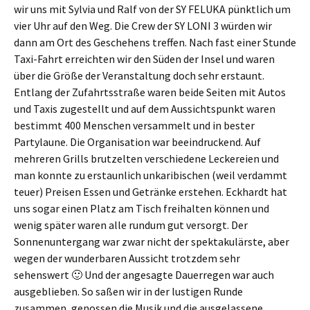
wir uns mit Sylvia und Ralf von der SY FELUKA pünktlich um
vier Uhr auf den Weg. Die Crew der SY LONI 3 würden wir
dann am Ort des Geschehens treffen. Nach fast einer Stunde
Taxi-Fahrt erreichten wir den Süden der Insel und waren
über die Größe der Veranstaltung doch sehr erstaunt.
Entlang der Zufahrtsstraße waren beide Seiten mit Autos
und Taxis zugestellt und auf dem Aussichtspunkt waren
bestimmt 400 Menschen versammelt und in bester
Partylaune. Die Organisation war beeindruckend. Auf
mehreren Grills brutzelten verschiedene Leckereien und
man konnte zu erstaunlich unkaribischen (weil verdammt
teuer) Preisen Essen und Getränke erstehen. Eckhardt hat
uns sogar einen Platz am Tisch freihalten können und
wenig später waren alle rundum gut versorgt. Der
Sonnenuntergang war zwar nicht der spektakulärste, aber
wegen der wunderbaren Aussicht trotzdem sehr
sehenswert 🙂 Und der angesagte Dauerregen war auch
ausgeblieben. So saßen wir in der lustigen Runde
zusammen, genossen die Musik und die ausgelassene