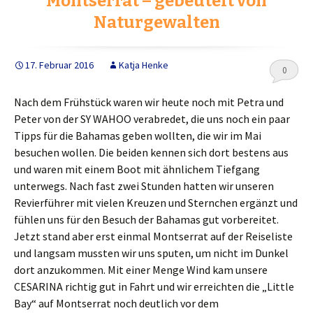
Montserrat – gebeutelt von
o
r
k
Naturgewalten
17. Februar 2016
Katja Henke
0
Nach dem Frühstück waren wir heute noch mit Petra und
Peter von der SY WAHOO verabredet, die uns noch ein paar
Tipps für die Bahamas geben wollten, die wir im Mai
besuchen wollen. Die beiden kennen sich dort bestens aus
und waren mit einem Boot mit ähnlichem Tiefgang
unterwegs. Nach fast zwei Stunden hatten wir unseren
Revierführer mit vielen Kreuzen und Sternchen ergänzt und
fühlen uns für den Besuch der Bahamas gut vorbereitet.
Jetzt stand aber erst einmal Montserrat auf der Reiseliste
und langsam mussten wir uns sputen, um nicht im Dunkel
dort anzukommen. Mit einer Menge Wind kam unsere
CESARINA richtig gut in Fahrt und wir erreichten die „Little
Bay“ auf Montserrat noch deutlich vor dem