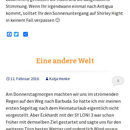
Stimmung. Wenn Ihr irgendwann einmal nach Antigua
kommt, solltet Ihr den Sonnenuntergang auf Shirley Hight
in keinem Fall verpassen 🙂
F
T
T
a
w
e
c
i
i
e
t
l
b
t
e
o
e
n
Eine andere Welt
o
r
k
12. Februar 2016
Katja Henke
0
Am Donnerstagmorgen machten wir uns im strömenden
Regen auf den Weg nach Barbuda. So hatte ich mir meinen
ersten Segeltag nach dem Heimaturlaub eigentlich nicht
vorgestellt. Aber Eckhardt mit der SY LONI 3 war schon
früher mit demselben Ziel gestartet und sagte uns für den
weiteren Törn bestes Wetter und ordentlich Wind voraus.