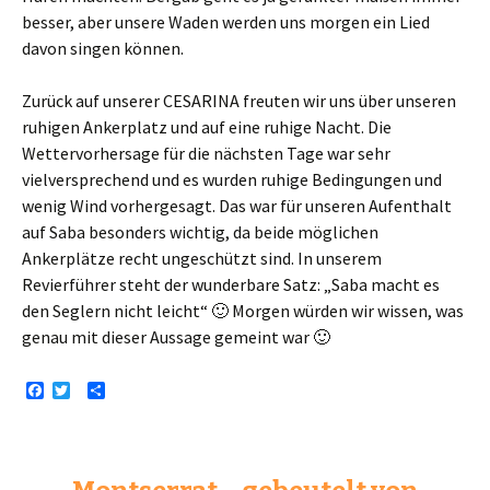
besser, aber unsere Waden werden uns morgen ein Lied
davon singen können.
Zurück auf unserer CESARINA freuten wir uns über unseren
ruhigen Ankerplatz und auf eine ruhige Nacht. Die
Wettervorhersage für die nächsten Tage war sehr
vielversprechend und es wurden ruhige Bedingungen und
wenig Wind vorhergesagt. Das war für unseren Aufenthalt
auf Saba besonders wichtig, da beide möglichen
Ankerplätze recht ungeschützt sind. In unserem
Revierführer steht der wunderbare Satz: „Saba macht es
den Seglern nicht leicht“ 🙂 Morgen würden wir wissen, was
genau mit dieser Aussage gemeint war 🙂
F
T
T
a
w
e
c
i
i
e
t
l
b
t
e
o
e
n