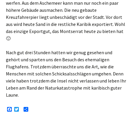
werfen. Aus dem Aschemeer kann man nur noch ein paar
höhere Gebäude ausmachen. Die neu gebaute
Kreuzfahrerpier liegt unbeschädigt vor der Stadt. Vor dort
aus wird heute Sand in die restliche Karibik exportiert. Wohl
das einzige Exportgut, das Montserrat heute zu bieten hat
🙁
Nach gut drei Stunden hatten wir genug gesehen und
gehört und sparten uns den Besuch des ehemaligen
Flughafens. Trotzdem überraschte uns die Art, wie die
Menschen mit solchen Schicksalsschlägen umgehen. Denn
viele haben trotzdem die Insel nicht verlassen und leben Ihr
Leben am Rand der Naturkatastrophe mit karibisch guter
Laune.
F
T
T
a
w
e
c
i
i
e
t
l
b
t
e