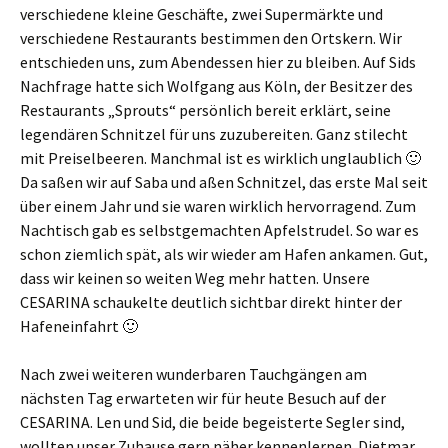
verschiedene kleine Geschäfte, zwei Supermärkte und
verschiedene Restaurants bestimmen den Ortskern. Wir
entschieden uns, zum Abendessen hier zu bleiben. Auf Sids
Nachfrage hatte sich Wolfgang aus Köln, der Besitzer des
Restaurants „Sprouts“ persönlich bereit erklärt, seine
legendären Schnitzel für uns zuzubereiten. Ganz stilecht
mit Preiselbeeren. Manchmal ist es wirklich unglaublich 🙂
Da saßen wir auf Saba und aßen Schnitzel, das erste Mal seit
über einem Jahr und sie waren wirklich hervorragend. Zum
Nachtisch gab es selbstgemachten Apfelstrudel. So war es
schon ziemlich spät, als wir wieder am Hafen ankamen. Gut,
dass wir keinen so weiten Weg mehr hatten. Unsere
CESARINA schaukelte deutlich sichtbar direkt hinter der
Hafeneinfahrt 🙂
Nach zwei weiteren wunderbaren Tauchgängen am
nächsten Tag erwarteten wir für heute Besuch auf der
CESARINA. Len und Sid, die beide begeisterte Segler sind,
wollten unser Zuhause gern näher kennenlernen. Dietmar