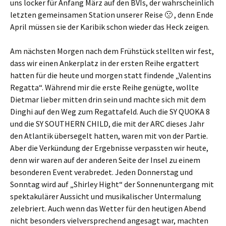
uns locker für Anfang März auf den BVIs, der wahrscheinlich
letzten gemeinsamen Station unserer Reise 🙁 , denn Ende
April müssen sie der Karibik schon wieder das Heck zeigen.
Am nächsten Morgen nach dem Frühstück stellten wir fest,
dass wir einen Ankerplatz in der ersten Reihe ergattert
hatten für die heute und morgen statt findende „Valentins
Regatta“. Während mir die erste Reihe genügte, wollte
Dietmar lieber mitten drin sein und machte sich mit dem
Dinghi auf den Weg zum Regattafeld. Auch die SY QUOKA 8
und die SY SOUTHERN CHILD, die mit der ARC dieses Jahr
den Atlantik übersegelt hatten, waren mit von der Partie.
Aber die Verkündung der Ergebnisse verpassten wir heute,
denn wir waren auf der anderen Seite der Insel zu einem
besonderen Event verabredet. Jeden Donnerstag und
Sonntag wird auf „Shirley Hight“ der Sonnenuntergang mit
spektakulärer Aussicht und musikalischer Untermalung
zelebriert. Auch wenn das Wetter für den heutigen Abend
nicht besonders vielversprechend angesagt war, machten