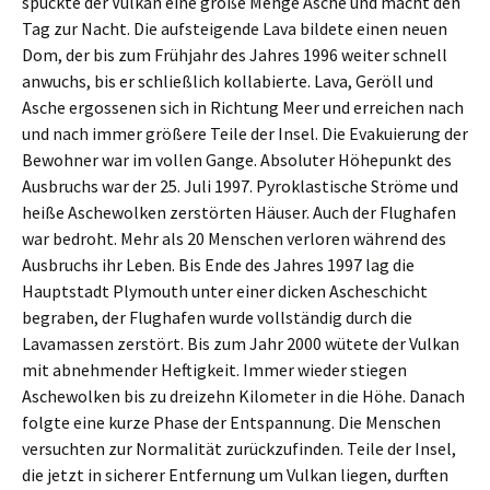
spuckte der Vulkan eine große Menge Asche und macht den
Tag zur Nacht. Die aufsteigende Lava bildete einen neuen
Dom, der bis zum Frühjahr des Jahres 1996 weiter schnell
anwuchs, bis er schließlich kollabierte. Lava, Geröll und
Asche ergossenen sich in Richtung Meer und erreichen nach
und nach immer größere Teile der Insel. Die Evakuierung der
Bewohner war im vollen Gange. Absoluter Höhepunkt des
Ausbruchs war der 25. Juli 1997. Pyroklastische Ströme und
heiße Aschewolken zerstörten Häuser. Auch der Flughafen
war bedroht. Mehr als 20 Menschen verloren während des
Ausbruchs ihr Leben. Bis Ende des Jahres 1997 lag die
Hauptstadt Plymouth unter einer dicken Ascheschicht
begraben, der Flughafen wurde vollständig durch die
Lavamassen zerstört. Bis zum Jahr 2000 wütete der Vulkan
mit abnehmender Heftigkeit. Immer wieder stiegen
Aschewolken bis zu dreizehn Kilometer in die Höhe. Danach
folgte eine kurze Phase der Entspannung. Die Menschen
versuchten zur Normalität zurückzufinden. Teile der Insel,
die jetzt in sicherer Entfernung um Vulkan liegen, durften