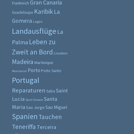
Gran Canaria
Frankreich
Karibik
La
Guadeloupe
Gomera
Lagos
Landausflüge
La
Leben zu
Palma
Zweit an Bord
Lissabon
Madeira
Martinique
Porto
Porto Santo
Montserrat
Portugal
Reparaturen
Saint
Saba
Lucia
Santa
Saint Vincent
Maria
Sao Miguel
Sao Jorge
Spanien
Tauchen
Teneriffa
Terceira