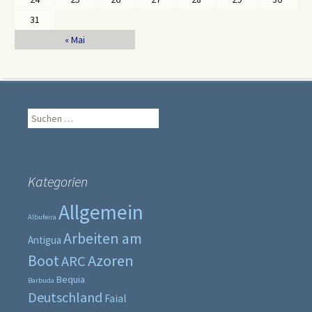
31
« Mai
Suche
nach:
Kategorien
Allgemein
Albufeira
Arbeiten am
Antigua
Boot
Azoren
ARC
Bequia
Barbuda
Deutschland
Faial