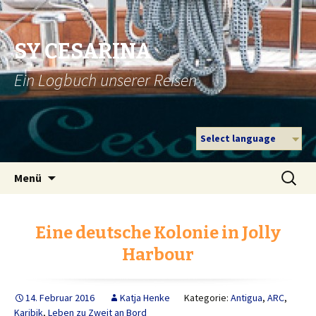
SY CESARINA
Ein Logbuch unserer Reisen
Select language
Zum
Suche
Menü
Inhalt
nach:
springen
Eine deutsche Kolonie in Jolly
Harbour
14. Februar 2016
Katja Henke
Kategorie:
Antigua
,
ARC
,
Karibik
,
Leben zu Zweit an Bord