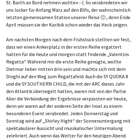
St. Barth an Bord nehmen wollten :-(. So verabredeten wir
uns locker für Anfang März auf den BVIs, der wahrscheinlich
letzten gemeinsamen Station unserer Reise 🙁 , denn Ende
April müssen sie der Karibik schon wieder das Heck zeigen.
Am nächsten Morgen nach dem Frühstück stellten wir fest,
dass wir einen Ankerplatz in der ersten Reihe ergattert
hatten für die heute und morgen statt findende „Valentins
Regatta“. Während mir die erste Reihe genügte, wollte
Dietmar lieber mitten drin sein und machte sich mit dem
Dinghi auf den Weg zum Regattafeld. Auch die SY QUOKA 8
und die SY SOUTHERN CHILD, die mit der ARC dieses Jahr
den Atlantik übersegelt hatten, waren mit von der Partie.
Aber die Verkündung der Ergebnisse verpassten wir heute,
denn wir waren auf der anderen Seite der Insel zu einem
besonderen Event verabredet. Jeden Donnerstag und
Sonntag wird auf „Shirley Hight“ der Sonnenuntergang mit
spektakulärer Aussicht und musikalischer Untermalung
zelebriert. Auch wenn das Wetter für den heutigen Abend