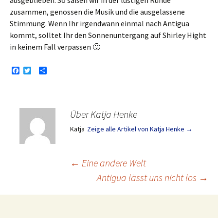
ausgeblieben. So saßen wir in der lustigen Runde
zusammen, genossen die Musik und die ausgelassene
Stimmung. Wenn Ihr irgendwann einmal nach Antigua
kommt, solltet Ihr den Sonnenuntergang auf Shirley Hight
in keinem Fall verpassen 🙂
F
T
T
a
w
e
c
i
i
e
t
l
b
t
e
o
e
n
Über Katja Henke
o
r
k
Katja
Zeige alle Artikel von Katja Henke
→
Beitragsnavigation
←
Eine andere Welt
Antigua lässt uns nicht los
→