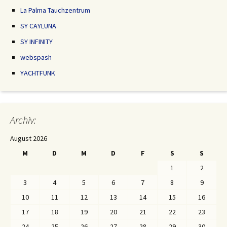
La Palma Tauchzentrum
SY CAYLUNA
SY INFINITY
webspash
YACHTFUNK
Archiv:
August 2026
M
D
M
D
F
S
S
1
2
3
4
5
6
7
8
9
10
11
12
13
14
15
16
17
18
19
20
21
22
23
24
25
26
27
28
29
30