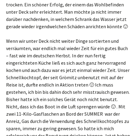
trocken. Ein schöner Erfolg, der einem das Wohlbefinden
unter Deck sehr erleichtert. Man möchte ja nicht immer
darüber nachdenken, in welchem Schrank das Wasser jetzt
gerade wieder irgendwelchen Schäden anrichten könnte 🙂
Wenn wir unter Deck nicht weiter Dinge sortierten und
verräumten, war endlich mal wieder Zeit für ein gutes Buch
– fast wie im deutschen Herbst. In der nun fertig
eingerichteten Küche ließ es sich auch ganz hervorragend
kochen und auch dazu war es jetzt einmal wieder Zeit. Unser
Schnellkochtopf, der seit Grömitz unbenutzt mit auf der
Reise ist, durfte endlich in Aktion treten 🙂 Ich muss
gestehen, ich bin bis dahin doch sehr misstrauisch gewesen.
Bisher hatte ich ein solches Gerät noch nicht benutzt.
Nicht, dass ich das Boot in die Luft sprengen würde 🙂 . Mit
zwei 11-Kilo-Gasflaschen an Bord der SUMMER war der
Anreiz, Gas durch die Verwendung des Schnellkochtopfes zu
sparen, immer zu gering gewesen. So hatte ich mich
erfolgreich vor der Benutzung drücken können. Jetzt haben