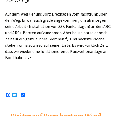
Auf dem Weg lief uns Jörg Drexhagen vom Yachtfunk über
den Weg. Er war auch grade angekommen, um ab morgen
seine Arbeit (Installation von SSB Funkanlagen) an den ARC
und ARC+ Booten aufzunehmen. Aber heute hatte er noch
Zeit für ein gemütliches Bierchen 🙂 Und nächste Woche
stehen wir ja sowieso auf seiner Liste. Es wird wirklich Zeit,
dass wir wieder eine funktionierende Kurswellenanlage an
Bord haben 🙂
F
T
T
a
w
e
c
i
i
e
t
l
b
t
e
o
e
n