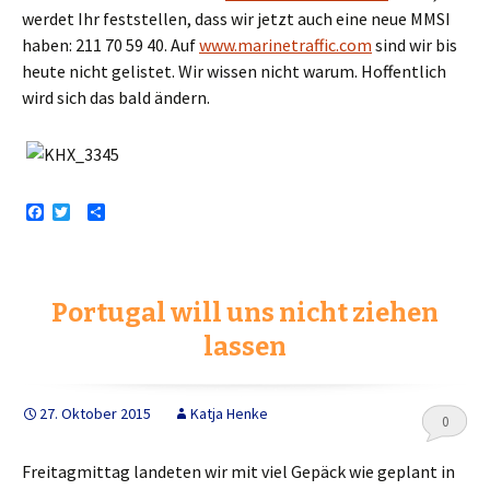
werdet Ihr feststellen, dass wir jetzt auch eine neue MMSI
haben: 211 70 59 40. Auf
www.marinetraffic.com
sind wir bis
heute nicht gelistet. Wir wissen nicht warum. Hoffentlich
wird sich das bald ändern.
F
T
T
a
w
e
c
i
i
e
t
l
b
t
e
o
e
n
Portugal will uns nicht ziehen
o
r
k
lassen
27. Oktober 2015
Katja Henke
0
Freitagmittag landeten wir mit viel Gepäck wie geplant in