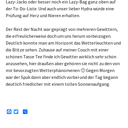
Lazy-Jacks oder besser noch ein Lazy-Bag ganz oben auf
der To-Do-Liste. Und auch unser lieber Hydra würde eine
Prüfung auf Herz und Nieren erhalten.
Der Rest der Nacht war geprägt von mehreren Gewittern,
die erfreulicherweise doch um uns herum vorbeizogen.
Deutlich konnte man am Horizont das Wetterleuchten und
die Blitze sehen. Zuhause auf meiner Couch mit einer
schönen Tasse Tee finde ich Gewitter wirklich sehr schön
anzusehen, hier draußen aber gehören sie nicht zu den von
mir bevorzugten Wetterphänomenen 🙁 Gegen Morgen
war der Spuk dann aber endlich vorbei und der Tag begann
deutlich friedlicher mit einem tollen Sonnenaufgang.
F
T
T
a
w
e
c
i
i
e
t
l