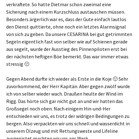
verkraftete. So hatte Dietmar schon zweimal eine
Sicherung nach einem Kurzschluss austauschen müssen.
Besonders ärgerlich war es, dass der Gute einfach lautlos
den Dienst quittierte, ohne noch ein letztes Alarmsignal
von sich zu geben. Da unsere CESARINA bei gut getrimmten
Segeln eigentlich fast von selber wie auf Schienen gerade
aus segelt, wurde der Ausstieg des Pinnenpiloten erst bei
der nächsten heftigen Böe bemerkt. Das war immer etwas
stressig 🙁
Gegen Abend durfte ich wieder als Erste in die Koje 🙂 Sehr
zuvorkommend, der Herr Kapitän. Aber gegen zwölf wurde
ich von selber wieder wach. Draußen heulte der Wind im
Rigg. Das hörte sich gar nicht gut an und wir hatten das
Großsegel noch oben. Nach einigem Hin-und-Her
entschieden wir uns, es trotz der widrigen Bedingungen zu
bergen. Also verpackten wir uns schnell und wasserdicht in
unserem Ölzeug und mit Rettungsweste und Lifeline
ausgerüstet machten wir uns ans Werk.