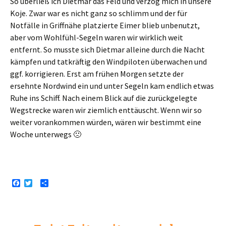
So überließ ich Dietmar das Feld und verzog mich in unsere
Koje. Zwar war es nicht ganz so schlimm und der für
Notfälle in Griffnähe platzierte Eimer blieb unbenutzt,
aber vom Wohlfühl-Segeln waren wir wirklich weit
entfernt. So musste sich Dietmar alleine durch die Nacht
kämpfen und tatkräftig den Windpiloten überwachen und
ggf. korrigieren. Erst am frühen Morgen setzte der
ersehnte Nordwind ein und unter Segeln kam endlich etwas
Ruhe ins Schiff. Nach einem Blick auf die zurückgelegte
Wegstrecke waren wir ziemlich enttäuscht. Wenn wir so
weiter vorankommen würden, wären wir bestimmt eine
Woche unterwegs 🙁
F
T
T
a
w
e
c
i
i
e
t
l
b
t
e
o
e
n