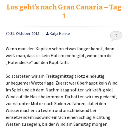
b
t
e
Los geht’s nach Gran Canaria – Tag
o
e
n
o
r
1
k
31. Oktober 2015
Katja Henke
0
Wenn man den Kapitän schon etwas länger kennt, dann
weiß man, dass es kein Halten mehr gibt, wenn ihm die
„Hafendecke“ auf den Kopf fällt.
So starteten wir am Freitagmittag trotz eindeutig
unbequemer Wetterlage. Zuerst war überhaupt kein Wind
im Spiel und ab dem Nachmittag sollten wir kräftig viel
Wind auf die Nase bekommen. Da hatten wir uns gedacht,
zuerst unter Motor nach Süden zu fahren, dabei den
Wassermacher zu testen und anschließend bei
einsetzendem Südwind einfach einen Schlag Richtung
Westen zu segeln, bis der Wind am Samstag morgen