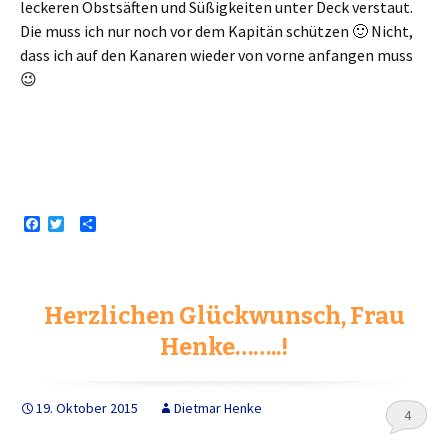
leckeren Obstsäften und Süßigkeiten unter Deck verstaut.
Die muss ich nur noch vor dem Kapitän schützen 🙂 Nicht,
dass ich auf den Kanaren wieder von vorne anfangen muss
😉
F
T
T
a
w
e
c
i
i
e
t
l
b
t
e
o
e
n
Herzlichen Glückwunsch, Frau
o
r
k
Henke……..!
19. Oktober 2015
Dietmar Henke
4