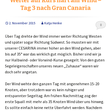
Weiter auf Kurs hart am Wind –
o
r
Tag 3 nach Gran Canaria
k
2. November 2015
Katja Henke
0
Über Tag drehte der Wind immer weiter Richtung Westen
und später sogar Richtung Südwest. So mussten wir mit
unserer CESARINA immer höher an den Wind gehen, aber
bis auf 35° war das wirklich gut möglich. Bisher sind wir ja
nur Halbwind- oder Vorwind-Kurse gesegelt. Von den guten
Segeleigenschaften unseres neuen „Zuhause“ waren wir
doch sehr angetan.
Der Wind wehte den ganzen Tag mit angenehmen 15-20
Knoten, aber trotzdem war es kein ruhiger und
entspannter Segeltag. Am frühen Nachmittag zog der
erste Squall mit mehr als 35 Knoten Wind über uns hinweg.
Es sollte einfach keine nette Überfahrt werden. Nachdem