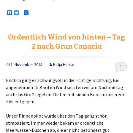
F
T
T
a
w
e
c
i
i
e
t
l
b
t
e
Ordentlich Wind von hinten – Tag
o
e
n
o
r
2 nach Gran Canaria
k
1. November 2015
Katja Henke
1
Endlich ging es schwungvoll in die richtige Richtung. Bei
angenehmen 15 Knoten Wind setzten wir am Nachmittag
auch das Großsegel und liefen mit sieben Knoten unserem
Ziel entgegen.
Unser Pinnenpilot wurde über den Tag ganz schön
strapaziert. Immer wieder bekam er ordentliche
Meerwasser-Duschen ab, die er nicht besonders gut