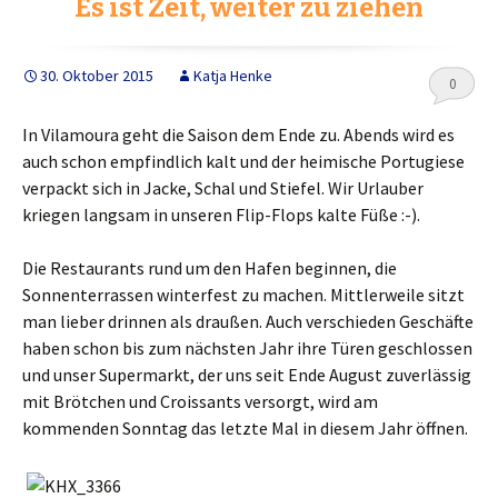
Es ist Zeit, weiter zu ziehen
o
r
k
30. Oktober 2015
Katja Henke
0
In Vilamoura geht die Saison dem Ende zu. Abends wird es
auch schon empfindlich kalt und der heimische Portugiese
verpackt sich in Jacke, Schal und Stiefel. Wir Urlauber
kriegen langsam in unseren Flip-Flops kalte Füße :-).
Die Restaurants rund um den Hafen beginnen, die
Sonnenterrassen winterfest zu machen. Mittlerweile sitzt
man lieber drinnen als draußen. Auch verschieden Geschäfte
haben schon bis zum nächsten Jahr ihre Türen geschlossen
und unser Supermarkt, der uns seit Ende August zuverlässig
mit Brötchen und Croissants versorgt, wird am
kommenden Sonntag das letzte Mal in diesem Jahr öffnen.