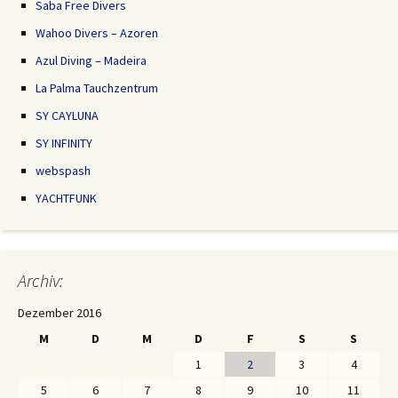
Saba Free Divers
Wahoo Divers – Azoren
Azul Diving – Madeira
La Palma Tauchzentrum
SY CAYLUNA
SY INFINITY
webspash
YACHTFUNK
Archiv:
Dezember 2016
M
D
M
D
F
S
S
1
2
3
4
5
6
7
8
9
10
11