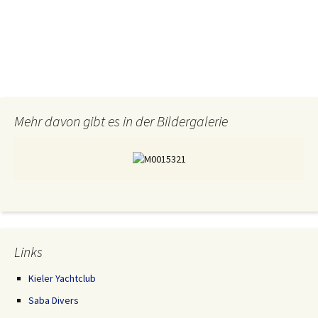
e
t
l
b
t
e
o
e
n
o
r
k
Mehr davon gibt es in der Bildergalerie
Links
Kieler Yachtclub
Saba Divers