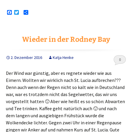
F
T
T
a
w
e
c
i
i
e
t
l
b
t
e
o
e
n
Wieder in der Rodney Bay
o
r
k
2. Dezember 2016
Katja Henke
0
Der Wind war günstig, aber es regnete wieder wie aus
Eimern. Wollten wir wirklich nach St. Lucia aufbrechen???
Denn auch wenn der Regen nicht so kalt wie in Deutschland
war, war es trotzdem nicht das Segelwetter, das wir uns
vorgestellt hatten 🙁 Aber wie heißt es so schön: Abwarten
und Tee trinken. Kaffee geht natürlich auch 🙂 und nach
dem langen und ausgiebigen Frühstück wurde die
Wolkendecke lichter. Gegen zwei Uhr in einer Regenpause
gingen wir Anker auf und nahmen Kurs auf St. Lucia. Gute