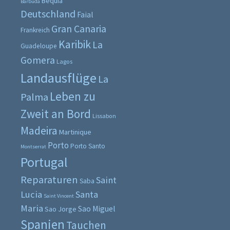
Bequia
Barbuda
Deutschland
Faial
Gran Canaria
Frankreich
Karibik
La
Guadeloupe
Gomera
Lagos
Landausflüge
La
Leben zu
Palma
Zweit an Bord
Lissabon
Madeira
Martinique
Porto
Porto Santo
Montserrat
Portugal
Reparaturen
Saint
Saba
Lucia
Santa
Saint Vincent
Maria
Sao Miguel
Sao Jorge
Spanien
Tauchen