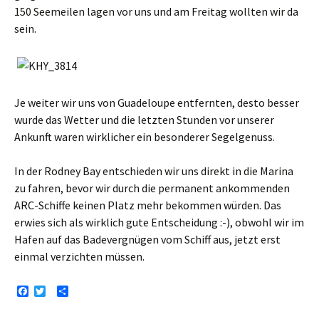
150 Seemeilen lagen vor uns und am Freitag wollten wir da
sein.
Je weiter wir uns von Guadeloupe entfernten, desto besser
wurde das Wetter und die letzten Stunden vor unserer
Ankunft waren wirklicher ein besonderer Segelgenuss.
In der Rodney Bay entschieden wir uns direkt in die Marina
zu fahren, bevor wir durch die permanent ankommenden
ARC-Schiffe keinen Platz mehr bekommen würden. Das
erwies sich als wirklich gute Entscheidung :-), obwohl wir im
Hafen auf das Badevergnügen vom Schiff aus, jetzt erst
einmal verzichten müssen.
F
T
T
a
w
e
c
i
i