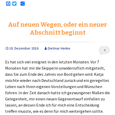
F
T
T
a
w
e
c
i
i
e
t
l
b
t
e
Auf neuen Wegen, oder ein neuer
o
e
n
o
r
Abschnitt beginnt
k
18. Dezember 2016
Dietmar Henke
4
Es hat sich viel ereignet in den letzten Monaten. Vor 7
Monaten hat mir die Skipperin unwiderruflich mitgeteilt,
dass Sie zum Ende des Jahres von Bord gehen wird. Katja
möchte wieder nach Deutschland zurück und ein geregeltes
Leben nach Ihren eigenen Vorstellungen und Wünschen
führen. In der Zeit danach hatte ich gezwungener Maßen die
Gelegenheit, mir einen neuen Gegenentwurf einfallen zu
lassen, an dessen Ende ich für mich eine Entscheidung
treffen musste, wie es denn für mich weitergehen sollte.