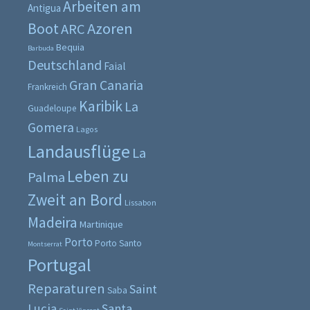
Arbeiten am
Antigua
Boot
Azoren
ARC
Bequia
Barbuda
Deutschland
Faial
Gran Canaria
Frankreich
Karibik
La
Guadeloupe
Gomera
Lagos
Landausflüge
La
Leben zu
Palma
Zweit an Bord
Lissabon
Madeira
Martinique
Porto
Porto Santo
Montserrat
Portugal
Reparaturen
Saint
Saba
Lucia
Santa