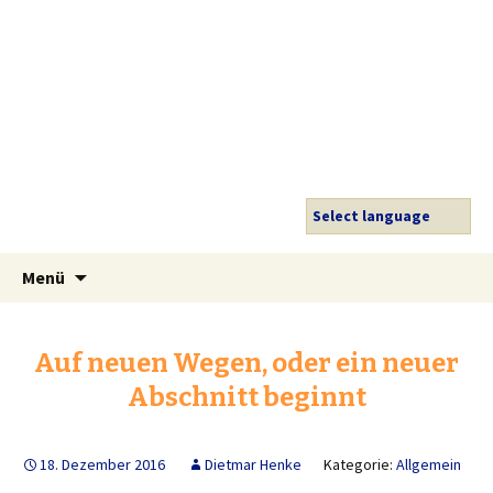
SY CESARINA
Ein Logbuch unserer Reisen
Select language
Zum
Suche
Menü
Inhalt
nach:
springen
Auf neuen Wegen, oder ein neuer
Abschnitt beginnt
18. Dezember 2016
Dietmar Henke
Kategorie:
Allgemein