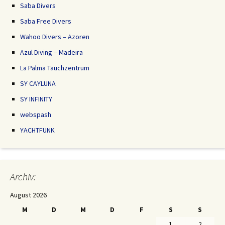
Saba Divers
Saba Free Divers
Wahoo Divers – Azoren
Azul Diving – Madeira
La Palma Tauchzentrum
SY CAYLUNA
SY INFINITY
webspash
YACHTFUNK
Archiv:
August 2026
M
D
M
D
F
S
S
1
2