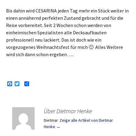
Bis dahin wird CESARINA jeden Tag mehr ein Stück weiter in
einen annähernd perfekten Zustand gebracht und für die
Reise vorbereitet. Seit 2 Wochen schon werden von
einheimischen Spezialisten alle Decksaufbauten
professionell neu lackiert. Das ist doch wie ein
vorgezogenes Weihnachtsfest für mich 🙂 Alles Weitere
wird sich dann schon ergeben…..
F
T
T
a
w
e
c
i
i
e
t
l
b
t
e
o
e
n
Über Dietmar Henke
o
r
k
Dietmar
Zeige alle Artikel von Dietmar
Henke
→