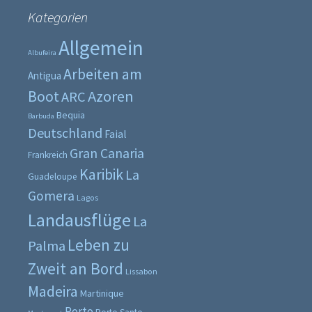
Kategorien
Allgemein
Albufeira
Arbeiten am
Antigua
Boot
Azoren
ARC
Bequia
Barbuda
Deutschland
Faial
Gran Canaria
Frankreich
Karibik
La
Guadeloupe
Gomera
Lagos
Landausflüge
La
Leben zu
Palma
Zweit an Bord
Lissabon
Madeira
Martinique
Porto