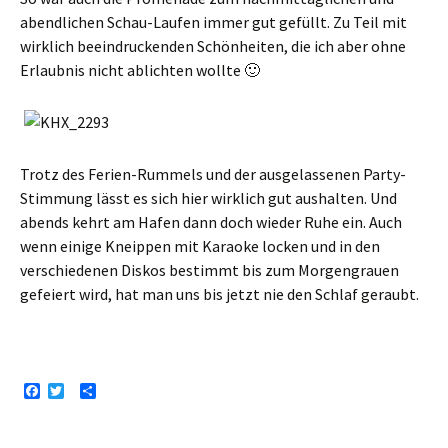
abendlichen Schau-Laufen immer gut gefüllt. Zu Teil mit
wirklich beeindruckenden Schönheiten, die ich aber ohne
Erlaubnis nicht ablichten wollte 🙂
Trotz des Ferien-Rummels und der ausgelassenen Party-
Stimmung lässt es sich hier wirklich gut aushalten. Und
abends kehrt am Hafen dann doch wieder Ruhe ein. Auch
wenn einige Kneippen mit Karaoke locken und in den
verschiedenen Diskos bestimmt bis zum Morgengrauen
gefeiert wird, hat man uns bis jetzt nie den Schlaf geraubt.
F
T
T
a
w
e
c
i
i
e
t
l