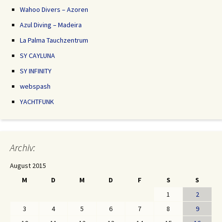
Wahoo Divers – Azoren
Azul Diving – Madeira
La Palma Tauchzentrum
SY CAYLUNA
SY INFINITY
webspash
YACHTFUNK
Archiv:
August 2015
M
D
M
D
F
S
S
1
2
3
4
5
6
7
8
9