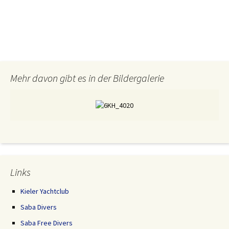
b
t
e
o
e
n
o
r
k
Mehr davon gibt es in der Bildergalerie
Links
Kieler Yachtclub
Saba Divers
Saba Free Divers