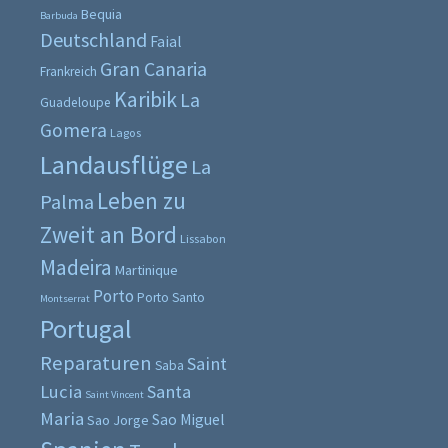
Bequia
Barbuda
Deutschland
Faial
Gran Canaria
Frankreich
Karibik
La
Guadeloupe
Gomera
Lagos
Landausflüge
La
Leben zu
Palma
Zweit an Bord
Lissabon
Madeira
Martinique
Porto
Porto Santo
Montserrat
Portugal
Reparaturen
Saint
Saba
Lucia
Santa
Saint Vincent
Maria
Sao Miguel
Sao Jorge