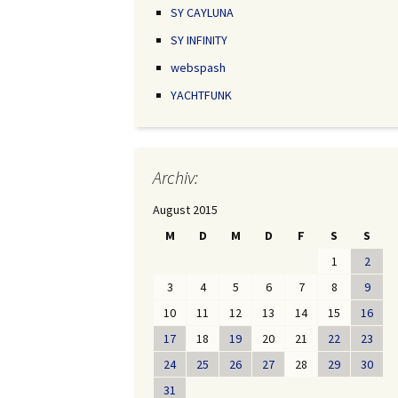
SY CAYLUNA
SY INFINITY
webspash
YACHTFUNK
Archiv:
August 2015
M
D
M
D
F
S
S
1
2
3
4
5
6
7
8
9
10
11
12
13
14
15
16
17
18
19
20
21
22
23
24
25
26
27
28
29
30
31