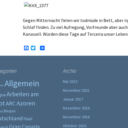
Gegen Mitternacht fielen wir todmüde in Bett, aber i
Schlaf finden. Zu viel Aufregung, Vorfreunde aber auc
Karussell. Würden diese Tage auf Terceira unser Leben
F
T
T
a
w
e
c
i
i
e
t
l
b
t
e
egorien
Archiv
o
e
n
o
r
k
Allgemein
Mai 2023
ira
November 2021
Arbeiten am
gua
Januar 2017
ot
Azoren
ARC
Dezember 2016
Bequia
da
November 2016
utschland
Faial
Gran Canaria
Oktober 2016
kreich