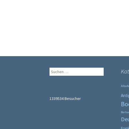
Suche
Kat
nach:
Albufe
Anti
1339534
Besucher
Bo
Barbu
De
Fran