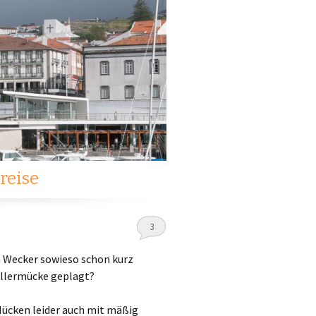
reise
3
n Wecker sowieso schon kurz
illermücke geplagt?
ücken leider auch mit mäßig