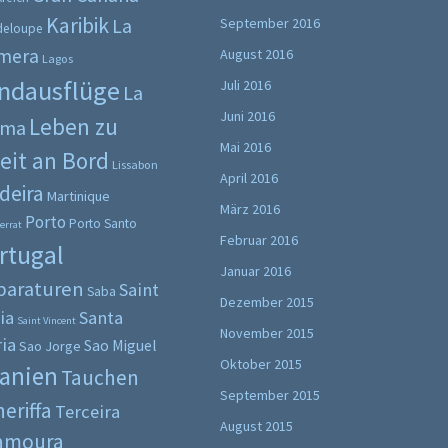
Karibik
La
September 2016
deloupe
mera
August 2016
Lagos
ndausflüge
Juli 2016
La
Juni 2016
Leben zu
lma
Mai 2016
eit an Bord
Lissabon
April 2016
deira
Martinique
März 2016
Porto
Porto Santo
errat
Februar 2016
rtugal
Januar 2016
paraturen
Saint
Saba
Dezember 2015
ia
Santa
Saint Vincent
November 2015
ia
Sao Miguel
Sao Jorge
Oktober 2015
anien
Tauchen
September 2015
eriffa
Terceira
August 2015
lamoura