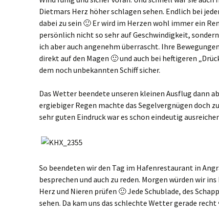
Dietmars Herz höher schlagen sehen. Endlich bei je
dabei zu sein 🙂 Er wird im Herzen wohl immer ein Ren
persönlich nicht so sehr auf Geschwindigkeit, sonder
ich aber auch angenehm überrascht. Ihre Bewegungen 
direkt auf den Magen 🙂 und auch bei heftigeren „Drüc
dem noch unbekannten Schiff sicher.
Das Wetter beendete unseren kleinen Ausflug dann abe
ergiebiger Regen machte das Segelvergnügen doch zu 
sehr guten Eindruck war es schon eindeutig ausreiche
So beendeten wir den Tag im Hafenrestaurant in Angra.
besprechen und auch zu reden. Morgen würden wir ins
Herz und Nieren prüfen 🙂 Jede Schublade, des Schapp 
sehen. Da kam uns das schlechte Wetter gerade recht 