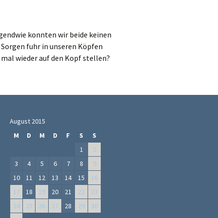
rgendwie konnten wir beide keinen
h Sorgen fuhr in unseren Köpfen
 mal wieder auf den Kopf stellen?
August 2015
M
D
M
D
F
S
S
1
2
3
4
5
6
7
8
9
10
11
12
13
14
15
16
17
18
19
20
21
22
23
24
25
26
27
28
29
30