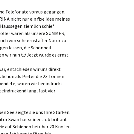
und Telefonate voraus gegangen.
RINA nicht nur ein fixe Idee meines
 Haussegen ziemlich schief
l toller waren als unsere SUMMER,
och von sehr ernstafter Natur zu
gen lassen, die Schönheit
 wir nun 🙂 Jetzt wurde es ernst.
ar, entschieden wir uns direkt
 Schon als Pieter die 23 Tonnen
endete, waren wir beeindruckt.
eindruckend lang, fast vier
n See zeigte sie uns Ihre Stärken.
tor Swan hat seinen Job brillant
wie auf Schienen bei über 20 Knoten
noch. Ich konnte förmlich