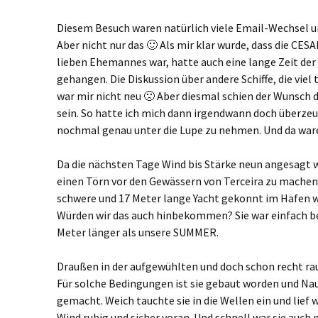
Diesem Besuch waren natürlich viele Email-Wechsel 
Aber nicht nur das 🙂 Als mir klar wurde, dass die CESA
lieben Ehemannes war, hatte auch eine lange Zeit der
gehangen. Die Diskussion über andere Schiffe, die vie
war mir nicht neu 🙁 Aber diesmal schien der Wunsch d
sein. So hatte ich mich dann irgendwann doch überzeu
nochmal genau unter die Lupe zu nehmen. Und da waren
Da die nächsten Tage Wind bis Stärke neun angesagt w
einen Törn vor den Gewässern von Terceira zu machen.
schwere und 17 Meter lange Yacht gekonnt im Hafen w
Würden wir das auch hinbekommen? Sie war einfach be
Meter länger als unsere SUMMER.
Draußen in der aufgewühlten und doch schon recht raue
Für solche Bedingungen ist sie gebaut worden und Nau
gemacht. Weich tauchte sie in die Wellen ein und lief 
Wind ruhig und sicher voran. Und schnell war sie auch 