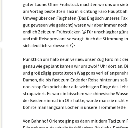
guter Laune. Ohne Frühstück machten wir uns um sie
am Vortag bestellten Taxi in Richtung Faro Hauptbah
Umweg über den Flughafen (Das Englisch unseres Taxi
gut gewesen wie gedacht) waren wir aber immer noch s
endlich Zeit zum Frühstücken 🙂 Für unschlagbar güns
und mit Reiseproviant versorgt. Auch die Stimmung in
sich deutlich verbessert 🙂
Pünktlich um halb neun verließ unser Zug Faro mit de
genau wie geplant kamen wir um zwölf Uhr dort an. 
und großzügig gestalteten Waggons verlief angenehm
Damen, die bis fast zum Ende der Reise hinter uns sa
non-stop Gespräch über alle wichtigen Dinge des Leb
strapaziert. Es war ein bisschen wie chinesische Was
der Beiden einmal im Ohr hatte, wurde man sie nicht wi
bohrte man langsam Löcher in unsere Trommelfelle.
Von Bahnhof Oriente ging es dann mit dem Taxi zum F
Eile geboten, da wir die Verhältnisse (Verkehr, Entfe