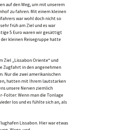
ben auf den Weg, um mit unserem
nhof zu fahren. Mit einem kleinen
fahrers war wohl doch nicht so
ehr früh am Ziel und es war
tige 5 Euro waren wir gesättigt
 der kleinen Reisegruppe hatte
m Ziel „Lissabon Oriente“ und
Die Zugfahrt in den angenehmen
. Nur die zwei amerikanischen
ßen, hatten mit Ihrem lautstarken
ens unsere Nerven ziemlich
ser-Folter: Wenn man die Tonlage
eder los und es fühlte sich an, als
lughafen Lissabon. Hier war etwas
rnung, Wege und