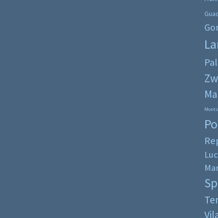
Gua
Go
La
Pa
Zw
Ma
Monts
Po
Re
Luc
Mar
Sp
Ten
Vi