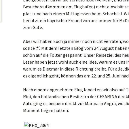
Besucheraufkommen am Flughafen) nicht einschätzen 
glatt und nach einem Mittagessen beim Schachtel-W
benutzt ein bayrischer Freund von uns immer für McDo
zum Gate.
Aber wir haben Euch ja immer noch nicht verraten, wo
sollte 🙂 Mit dem letzten Blog vom 24. August haben 
schön auf die Folter gespannt. Unser Reiseziel des heu
Leser haben jetzt wohl auch eine Idee, warum es uns i
warum es Dietmar in diese Richtung treibt. Für alle, d
es eigentlich geht, können das am 22. und 25. Juni na
Nach einem angenehmen Flug landeten wir also auf Te
Rini, den holländischen Besitzern der CESARINA dir
Auto ging es bequem direkt zur Marina in Angra, wo d
Moment liegen hatten.