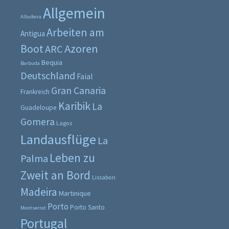
Allgemein
Albufeira
Arbeiten am
Antigua
Boot
Azoren
ARC
Bequia
Barbuda
Deutschland
Faial
Gran Canaria
Frankreich
Karibik
La
Guadeloupe
Gomera
Lagos
Landausflüge
La
Leben zu
Palma
Zweit an Bord
Lissabon
Madeira
Martinique
Porto
Porto Santo
Montserrat
Portugal