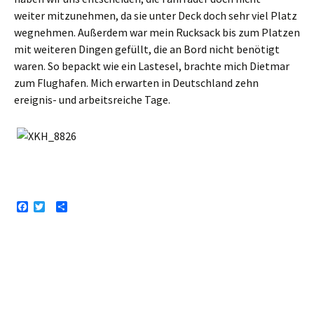
weiter mitzunehmen, da sie unter Deck doch sehr viel Platz
wegnehmen. Außerdem war mein Rucksack bis zum Platzen
mit weiteren Dingen gefüllt, die an Bord nicht benötigt
waren. So bepackt wie ein Lastesel, brachte mich Dietmar
zum Flughafen. Mich erwarten in Deutschland zehn
ereignis- und arbeitsreiche Tage.
F
T
T
a
w
e
c
i
i
e
t
l
b
t
e
o
e
n
o
r
k