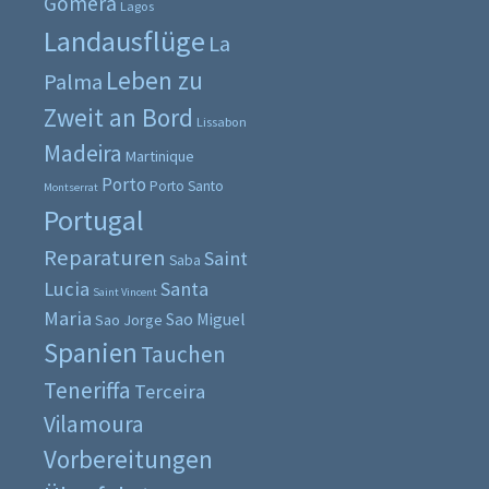
Gomera
Lagos
Landausflüge
La
Leben zu
Palma
Zweit an Bord
Lissabon
Madeira
Martinique
Porto
Porto Santo
Montserrat
Portugal
Reparaturen
Saint
Saba
Lucia
Santa
Saint Vincent
Maria
Sao Miguel
Sao Jorge
Spanien
Tauchen
Teneriffa
Terceira
Vilamoura
Vorbereitungen