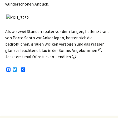
wunderschönen Anblick.
Als wir zwei Stunden später vor dem langen, hellen Strand
von Porto Santo vor Anker lagen, hatten sich die
bedrohlichen, grauen Wolken verzogen und das Wasser
glänzte leuchtend blau in der Sonne. Angekommen 🙂
Jetzt erst mal frühstücken – endlich 🙂
F
T
T
a
w
e
c
i
i
e
t
l
b
t
e
o
e
n
o
r
k