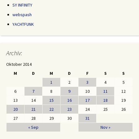
SY INFINITY
webspash
YACHTFUNK
Archiv:
Oktober 2014
M
D
M
D
F
S
S
1
2
3
4
5
6
7
8
9
10
11
12
13
14
15
16
17
18
19
20
21
22
23
24
25
26
27
28
29
30
31
« Sep
Nov »