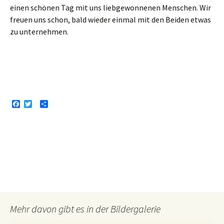
einen schönen Tag mit uns liebgewonnenen Menschen. Wir
freuen uns schon, bald wieder einmal mit den Beiden etwas
zu unternehmen.
F
T
T
a
w
e
c
i
i
e
t
l
b
t
e
o
e
n
o
r
k
Mehr davon gibt es in der Bildergalerie