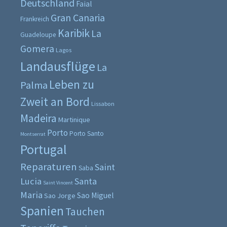
Deutschland
Faial
Gran Canaria
Frankreich
Karibik
La
Guadeloupe
Gomera
Lagos
Landausflüge
La
Leben zu
Palma
Zweit an Bord
Lissabon
Madeira
Martinique
Porto
Porto Santo
Montserrat
Portugal
Reparaturen
Saint
Saba
Lucia
Santa
Saint Vincent
Maria
Sao Miguel
Sao Jorge
Spanien
Tauchen