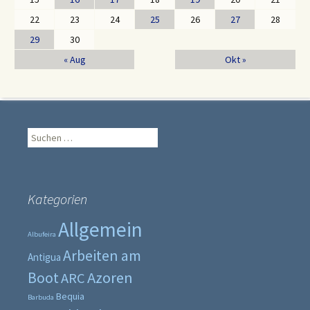
22
23
24
25
26
27
28
29
30
« Aug
Okt »
Suche
nach:
Kategorien
Allgemein
Albufeira
Arbeiten am
Antigua
Boot
Azoren
ARC
Bequia
Barbuda