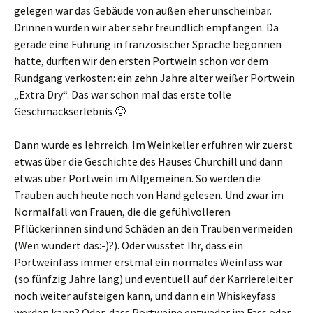
gelegen war das Gebäude von außen eher unscheinbar.
Drinnen wurden wir aber sehr freundlich empfangen. Da
gerade eine Führung in französischer Sprache begonnen
hatte, durften wir den ersten Portwein schon vor dem
Rundgang verkosten: ein zehn Jahre alter weißer Portwein
„Extra Dry“. Das war schon mal das erste tolle
Geschmackserlebnis 🙂
Dann wurde es lehrreich. Im Weinkeller erfuhren wir zuerst
etwas über die Geschichte des Hauses Churchill und dann
etwas über Portwein im Allgemeinen. So werden die
Trauben auch heute noch von Hand gelesen. Und zwar im
Normalfall von Frauen, die die gefühlvolleren
Pflückerinnen sind und Schäden an den Trauben vermeiden
(Wen wundert das:-)?). Oder wusstet Ihr, dass ein
Portweinfass immer erstmal ein normales Weinfass war
(so fünfzig Jahre lang) und eventuell auf der Karriereleiter
noch weiter aufsteigen kann, und dann ein Whiskeyfass
werden kann? Oder, dass Portweine entweder im Fass oder