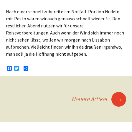
Nach einer schnell zubereiteten Notfall-Portion Nudeln
mit Pesto waren wir auch genauso schnell wieder fit. Den
restlichen Abend nutzen wir für unsere
Reisevorbereitungen. Auch wenn der Wind sich immer noch
nicht sehen lässt, wollen wir morgen nach Lissabon
aufbrechen. Vielleicht finden wir ihn da draußen irgendwo,
man soll ja die Hoffnung nicht aufgeben.
F
T
T
a
w
e
c
i
i
e
t
l
b
t
e
Beitrags-
o
e
n
→
o
r
Neuere Artikel
Navigation
k