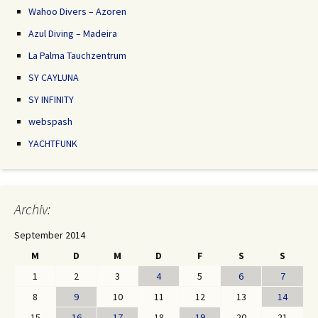
Wahoo Divers – Azoren
Azul Diving – Madeira
La Palma Tauchzentrum
SY CAYLUNA
SY INFINITY
webspash
YACHTFUNK
Archiv:
September 2014
M
D
M
D
F
S
S
1
2
3
4
5
6
7
8
9
10
11
12
13
14
15
16
17
18
19
20
21