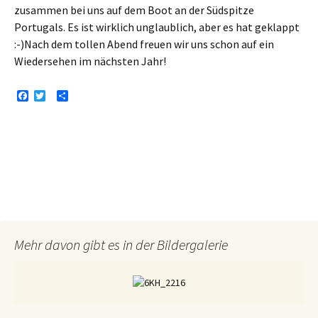
zusammen bei uns auf dem Boot an der Südspitze
Portugals. Es ist wirklich unglaublich, aber es hat geklappt
:-)Nach dem tollen Abend freuen wir uns schon auf ein
Wiedersehen im nächsten Jahr!
F
T
T
a
w
e
c
i
i
e
t
l
b
t
e
o
e
n
o
r
k
Mehr davon gibt es in der Bildergalerie