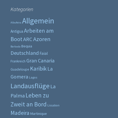
Kategorien
Allgemein
Albufeira
Arbeiten am
Antigua
Boot
Azoren
ARC
Bequia
Barbuda
Deutschland
Faial
Gran Canaria
Frankreich
Karibik
La
Guadeloupe
Gomera
Lagos
Landausflüge
La
Leben zu
Palma
Zweit an Bord
Lissabon
Madeira
Martinique