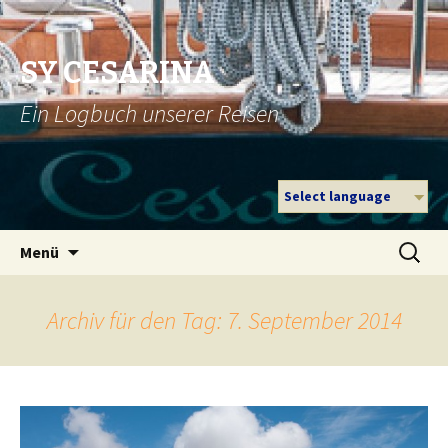
SY CESARINA
Ein Logbuch unserer Reisen
Select language
Zum
Suche
Menü
Inhalt
nach:
springen
Archiv für den Tag: 7. September 2014