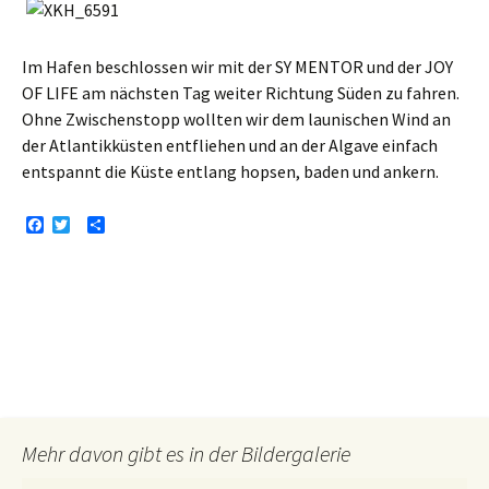
Im Hafen beschlossen wir mit der SY MENTOR und der JOY
OF LIFE am nächsten Tag weiter Richtung Süden zu fahren.
Ohne Zwischenstopp wollten wir dem launischen Wind an
der Atlantikküsten entfliehen und an der Algave einfach
entspannt die Küste entlang hopsen, baden und ankern.
F
T
T
a
w
e
c
i
i
e
t
l
b
t
e
o
e
n
o
r
k
Mehr davon gibt es in der Bildergalerie