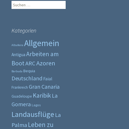
Suche
nach:
Kategorien
Allgemein
Albufeira
Arbeiten am
Antigua
Boot
Azoren
ARC
Bequia
Barbuda
Deutschland
Faial
Gran Canaria
Frankreich
Karibik
La
Guadeloupe
Gomera
Lagos
Landausflüge
La
Leben zu
Palma