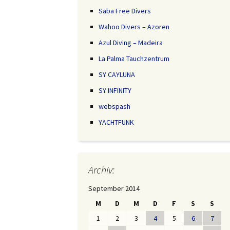
Saba Free Divers
Wahoo Divers – Azoren
Azul Diving – Madeira
La Palma Tauchzentrum
SY CAYLUNA
SY INFINITY
webspash
YACHTFUNK
Archiv:
September 2014
M
D
M
D
F
S
S
1
2
3
4
5
6
7