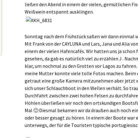
ließen den Abend in einem der vielen, gemütlichen Fi
Weißwein entspannt ausklingen.
Sonntag nach dem Frühstück saßen wir dann einmal 
Mit Frank von der CAYLUNA und Lars, Jana und Alia von 
einem der vielen Hafencafés. Wir hatten uns ja schon
gesehen, da gab es natürlich viel zu erzählen J . Nac
klar, um nochmal zu den Grotten vor Lagos zu fahren. 
meine Mutter konnte viele tolle Fotos machen. Beim e
getraut eine große Kamera mitzunehmen aber jetzt wu
sich unser Schlauchboot in den Wellen verhält. So trau
Durchfahrt zwischen zwei hohen Felsen zu durchfahren
Höhlen überließen wir noch den ortskundigen Bootsfü
Mal 🙂 Diesmal bekamen wir da draußen auch noch ein
oder besser gesagt zu hören. In einem der Boote war 
unterwegs, der für die Touristen typische portugiesisc