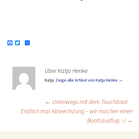
F
T
T
a
w
e
c
i
i
e
t
l
b
t
e
o
e
n
Über Katja Henke
o
r
k
Katja
Zeige alle Artikel von Katja Henke
→
Beitragsnavigation
←
Unterwegs mit dem Tauchboot
Endlich mal Abwechslung – wir machen einen
Bootsausflug :-)
→