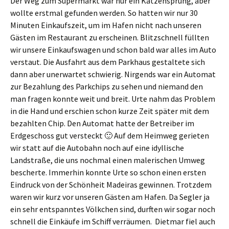
Der Weg zum Supermarkt war nur ein Katzensprung, aber
wollte erstmal gefunden werden. So hatten wir nur 30
Minuten Einkaufszeit, um im Hafen nicht nach unseren
Gästen im Restaurant zu erscheinen. Blitzschnell füllten
wir unsere Einkaufswagen und schon bald war alles im Auto
verstaut. Die Ausfahrt aus dem Parkhaus gestaltete sich
dann aber unerwartet schwierig. Nirgends war ein Automat
zur Bezahlung des Parkchips zu sehen und niemand den
man fragen konnte weit und breit. Urte nahm das Problem
in die Hand und erschien schon kurze Zeit später mit dem
bezahlten Chip. Den Automat hatte der Betreiber im
Erdgeschoss gut versteckt 🙂 Auf dem Heimweg gerieten
wir statt auf die Autobahn noch auf eine idyllische
Landstraße, die uns nochmal einen malerischen Umweg
bescherte. Immerhin konnte Urte so schon einen ersten
Eindruck von der Schönheit Madeiras gewinnen. Trotzdem
waren wir kurz vor unseren Gästen am Hafen. Da Segler ja
ein sehr entspanntes Völkchen sind, durften wir sogar noch
schnell die Einkäufe im Schiff verräumen. Dietmar fiel auch