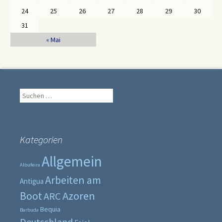
24
25
26
27
28
29
30
31
« Mai
Suche
nach:
Kategorien
Allgemein
Albufeira
Arbeiten am
Antigua
Boot
Azoren
ARC
Bequia
Barbuda
Deutschland