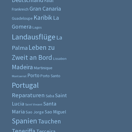
Faial
Gran Canaria
Frankreich
Karibik
La
Guadeloupe
Gomera
Lagos
Landausflüge
La
Leben zu
Palma
Zweit an Bord
Lissabon
Madeira
Martinique
Porto
Porto Santo
Montserrat
Portugal
Reparaturen
Saint
Saba
Lucia
Santa
Saint Vincent
Maria
Sao Miguel
Sao Jorge
Spanien
Tauchen
Teneriffa
Terceira