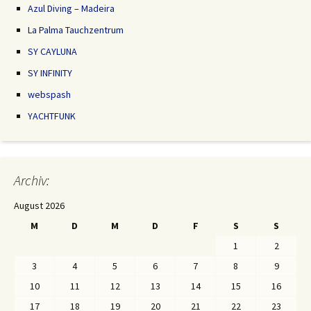
Azul Diving – Madeira
La Palma Tauchzentrum
SY CAYLUNA
SY INFINITY
webspash
YACHTFUNK
Archiv:
August 2026
M
D
M
D
F
S
S
1
2
3
4
5
6
7
8
9
10
11
12
13
14
15
16
17
18
19
20
21
22
23