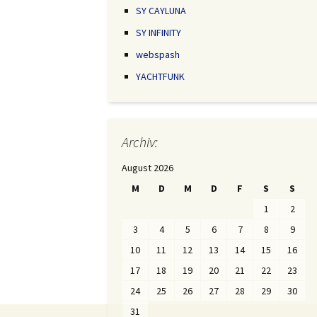
SY CAYLUNA
SY INFINITY
webspash
YACHTFUNK
Archiv:
August 2026
M
D
M
D
F
S
S
1
2
3
4
5
6
7
8
9
10
11
12
13
14
15
16
17
18
19
20
21
22
23
Beitragsnavigation
24
25
26
27
28
29
30
31