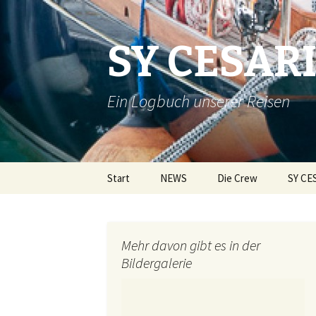
SY CESAR
Ein Logbuch unserer Reisen
Zum
Start
NEWS
Die Crew
SY CE
Inhalt
springen
Mehr davon gibt es in der
Bildergalerie