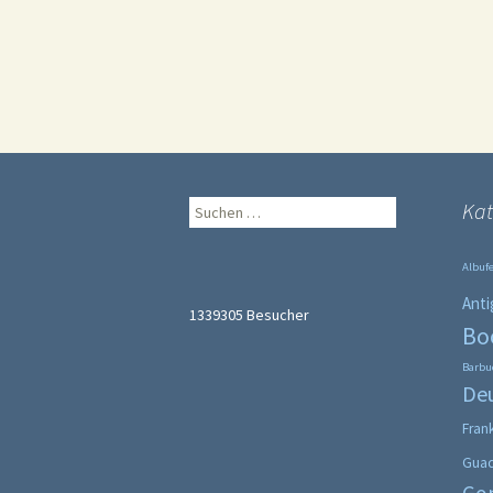
Suche
Kat
nach:
Albufe
Anti
1339305
Besucher
Bo
Barbu
De
Fran
Gua