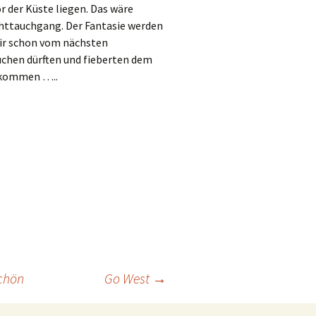
or der Küste liegen. Das wäre
chttauchgang. Der Fantasie werden
wir schon vom nächsten
auchen dürften und fieberten dem
 kommen …..
schön
Go West
→