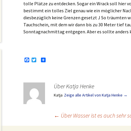
tolle Plätze zu entdecken. Sogar ein Wrack soll hier v
bestimmt ein tolles Ziel genau wie ein möglicher Na
diesbezüglich keine Grenzen gesetzt J So träumten 
Tauchschein, mit dem wir dann bis zu 30 Meter tief t
Sonntagnachmittag entgegen. Aber es sollte anders
F
T
T
a
w
e
c
i
i
e
t
l
b
t
e
o
e
n
Über Katja Henke
o
r
k
Katja
Zeige alle Artikel von Katja Henke
→
←
Über Wasser ist es auch sehr 