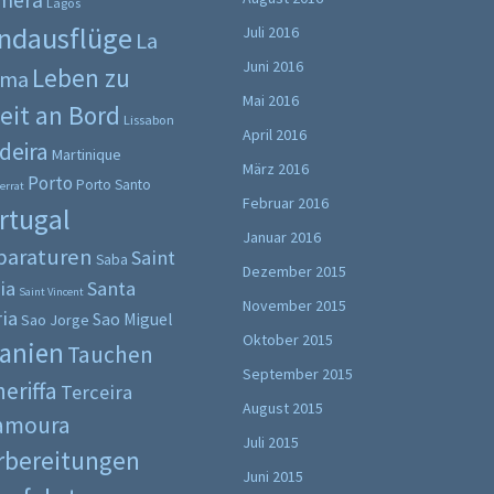
mera
Lagos
ndausflüge
Juli 2016
La
Juni 2016
Leben zu
lma
Mai 2016
eit an Bord
Lissabon
April 2016
deira
Martinique
März 2016
Porto
Porto Santo
errat
Februar 2016
rtugal
Januar 2016
paraturen
Saint
Saba
Dezember 2015
ia
Santa
Saint Vincent
November 2015
ia
Sao Miguel
Sao Jorge
Oktober 2015
anien
Tauchen
September 2015
eriffa
Terceira
August 2015
lamoura
Juli 2015
rbereitungen
Juni 2015