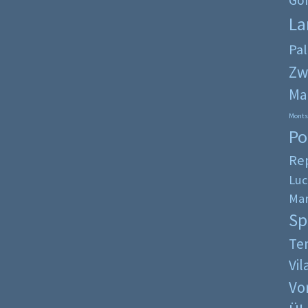
Go
La
Pa
Zw
Ma
Monts
Po
Re
Luc
Mar
Sp
Ten
Vi
Vo