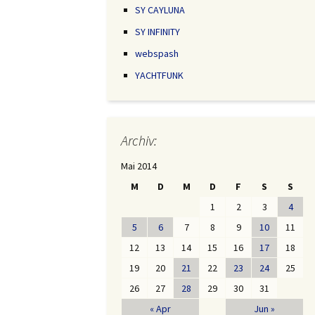
SY CAYLUNA
SY INFINITY
webspash
YACHTFUNK
Archiv:
Mai 2014
M
D
M
D
F
S
S
1
2
3
4
5
6
7
8
9
10
11
12
13
14
15
16
17
18
19
20
21
22
23
24
25
26
27
28
29
30
31
« Apr
Jun »