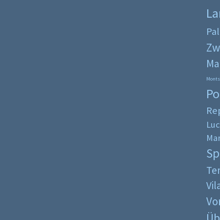
La
Pa
Zw
Ma
Monts
Po
Re
Luc
Mar
Sp
Ten
Vi
Vo
Üb