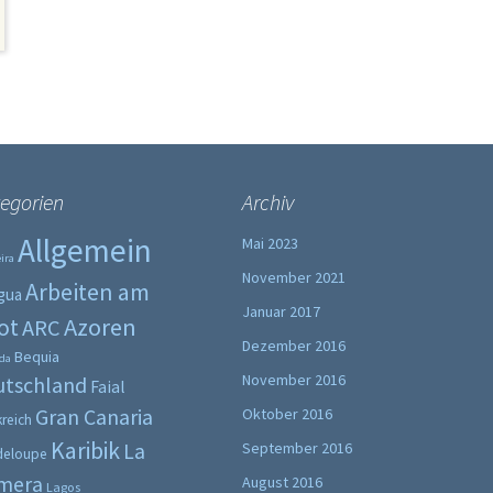
egorien
Archiv
Allgemein
Mai 2023
ira
November 2021
Arbeiten am
gua
Januar 2017
ot
Azoren
ARC
Dezember 2016
Bequia
da
November 2016
utschland
Faial
Gran Canaria
Oktober 2016
kreich
Karibik
La
September 2016
deloupe
mera
August 2016
Lagos