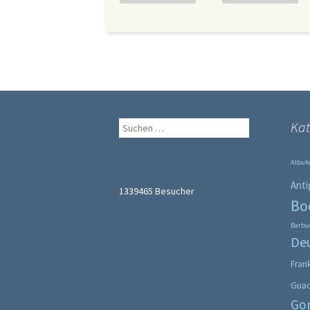
Suche
Kat
nach:
Albufe
Anti
1339465
Besucher
Bo
Barbu
De
Fran
Gua
Go