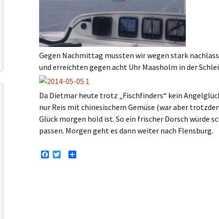
Gegen Nachmittag mussten wir wegen stark nachlass
und erreichten gegen acht Uhr Maasholm in der Schlei
Da Dietmar heute trotz „Fischfinders“ kein Angelglü
nur Reis mit chinesischem Gemüse (war aber trotzdem
Glück morgen hold ist. So ein frischer Dorsch würde s
passen. Morgen geht es dann weiter nach Flensburg.
F
T
T
a
w
e
c
i
i
e
t
l
b
t
e
o
e
n
o
r
k