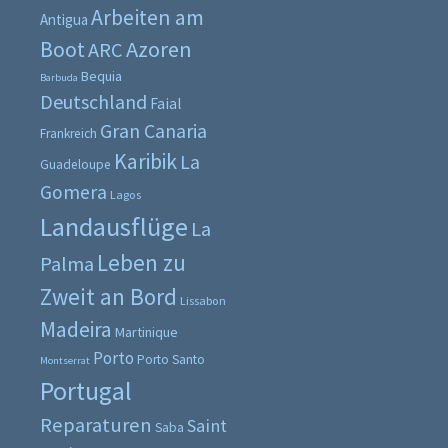
Arbeiten am
Antigua
Boot
Azoren
ARC
Bequia
Barbuda
Deutschland
Faial
Gran Canaria
Frankreich
Karibik
La
Guadeloupe
Gomera
Lagos
Landausflüge
La
Leben zu
Palma
Zweit an Bord
Lissabon
Madeira
Martinique
Porto
Porto Santo
Montserrat
Portugal
Reparaturen
Saint
Saba