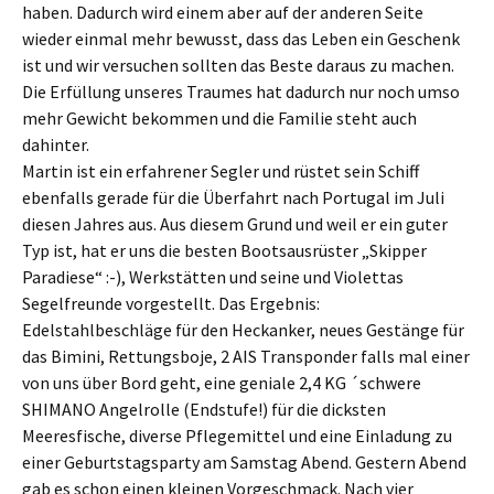
haben. Dadurch wird einem aber auf der anderen Seite
wieder einmal mehr bewusst, dass das Leben ein Geschenk
ist und wir versuchen sollten das Beste daraus zu machen.
Die Erfüllung unseres Traumes hat dadurch nur noch umso
mehr Gewicht bekommen und die Familie steht auch
dahinter.
Martin ist ein erfahrener Segler und rüstet sein Schiff
ebenfalls gerade für die Überfahrt nach Portugal im Juli
diesen Jahres aus. Aus diesem Grund und weil er ein guter
Typ ist, hat er uns die besten Bootsausrüster „Skipper
Paradiese“ :-), Werkstätten und seine und Violettas
Segelfreunde vorgestellt. Das Ergebnis:
Edelstahlbeschläge für den Heckanker, neues Gestänge für
das Bimini, Rettungsboje, 2 AIS Transponder falls mal einer
von uns über Bord geht, eine geniale 2,4 KG ´schwere
SHIMANO Angelrolle (Endstufe!) für die dicksten
Meeresfische, diverse Pflegemittel und eine Einladung zu
einer Geburtstagsparty am Samstag Abend. Gestern Abend
gab es schon einen kleinen Vorgeschmack. Nach vier