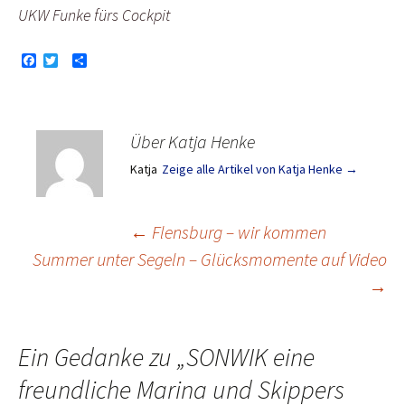
UKW Funke fürs Cockpit
F
T
T
a
w
e
c
i
i
e
t
l
b
t
e
o
e
n
Über Katja Henke
o
r
k
Katja
Zeige alle Artikel von Katja Henke
→
Beitragsnavigation
←
Flensburg – wir kommen
Summer unter Segeln – Glücksmomente auf Video
→
Ein Gedanke zu „
SONWIK eine
freundliche Marina und Skippers