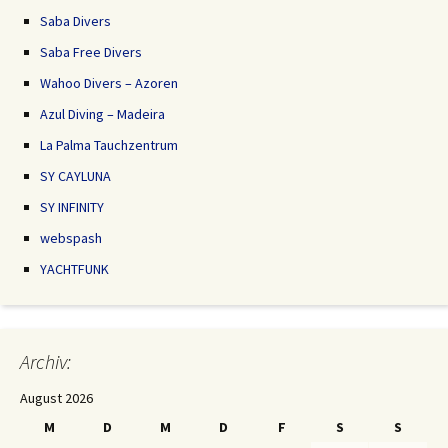
Saba Divers
Saba Free Divers
Wahoo Divers – Azoren
Azul Diving – Madeira
La Palma Tauchzentrum
SY CAYLUNA
SY INFINITY
webspash
YACHTFUNK
Archiv:
August 2026
M
D
M
D
F
S
S