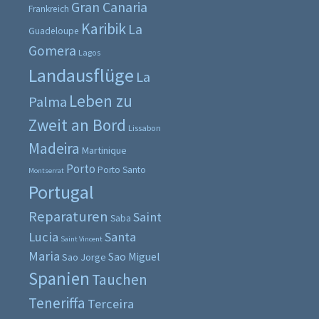
Gran Canaria
Frankreich
Karibik
La
Guadeloupe
Gomera
Lagos
Landausflüge
La
Leben zu
Palma
Zweit an Bord
Lissabon
Madeira
Martinique
Porto
Porto Santo
Montserrat
Portugal
Reparaturen
Saint
Saba
Lucia
Santa
Saint Vincent
Maria
Sao Miguel
Sao Jorge
Spanien
Tauchen
Teneriffa
Terceira