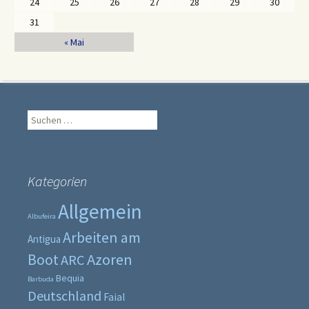
24
25
26
27
28
29
30
31
« Mai
Suche
nach:
Kategorien
Allgemein
Albufeira
Arbeiten am
Antigua
Boot
Azoren
ARC
Bequia
Barbuda
Deutschland
Faial