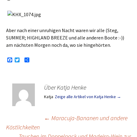
Aber nach einer unruhigen Nacht waren wir alle (Steg,
SUMMER; HIGHLAND BREEZE und alle anderen Boote :-))
am nächsten Morgen noch da, wo sie hingehörten.
F
T
T
a
w
e
c
i
i
e
t
l
b
t
e
o
e
n
Über Katja Henke
o
r
k
Katja
Zeige alle Artikel von Katja Henke
→
Beitragsnavigation
←
Maracuja-Bananen und andere
Köstlichkeiten
Tauchen im Doppelpack und Madeira-Wein zur