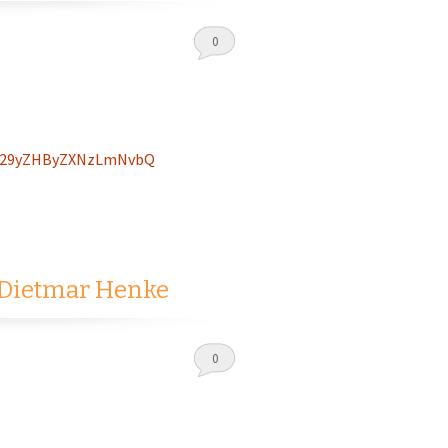
0
ud29yZHByZXNzLmNvbQ
 Dietmar Henke
0