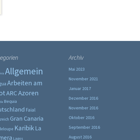
egorien
Archiv
Allgemein
Mai 2023
ira
November 2021
Arbeiten am
gua
Januar 2017
ot
Azoren
ARC
Dezember 2016
Bequia
da
November 2016
utschland
Faial
Gran Canaria
Oktober 2016
kreich
Karibik
La
September 2016
deloupe
mera
August 2016
Lagos