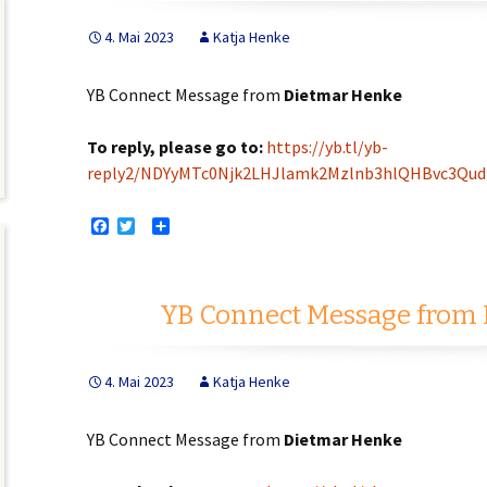
4. Mai 2023
Katja Henke
YB Connect Message from
Dietmar Henke
To reply, please go to:
https://yb.tl/yb-
reply2/NDYyMTc0Njk2LHJlamk2Mzlnb3hlQHBvc3Q
F
T
T
a
w
e
c
i
i
e
t
l
b
t
e
YB Connect Message from
o
e
n
o
r
k
4. Mai 2023
Katja Henke
YB Connect Message from
Dietmar Henke