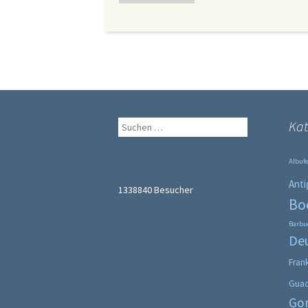
Suche
Kat
nach:
Albufe
Anti
1338840
Besucher
Bo
Barbu
De
Fran
Gua
Go