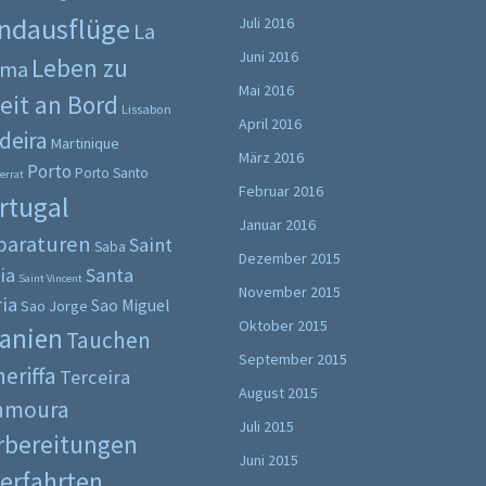
ndausflüge
Juli 2016
La
Juni 2016
Leben zu
lma
Mai 2016
eit an Bord
Lissabon
April 2016
deira
Martinique
März 2016
Porto
Porto Santo
errat
Februar 2016
rtugal
Januar 2016
paraturen
Saint
Saba
Dezember 2015
ia
Santa
Saint Vincent
November 2015
ia
Sao Miguel
Sao Jorge
Oktober 2015
anien
Tauchen
September 2015
eriffa
Terceira
August 2015
lamoura
Juli 2015
rbereitungen
Juni 2015
erfahrten