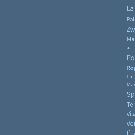
La
Pa
Zw
Ma
Monts
Po
Re
Luc
Mar
Sp
Ten
Vi
Vo
Üb