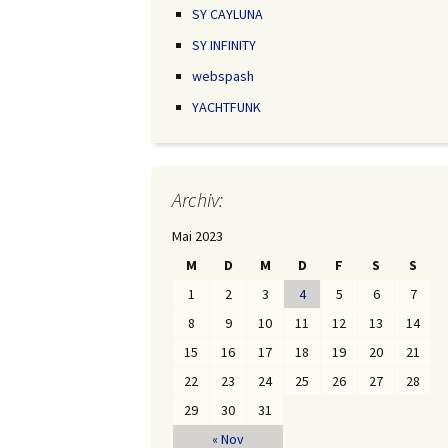
SY CAYLUNA
SY INFINITY
webspash
YACHTFUNK
Archiv:
Mai 2023
M
D
M
D
F
S
S
1
2
3
4
5
6
7
8
9
10
11
12
13
14
15
16
17
18
19
20
21
22
23
24
25
26
27
28
29
30
31
« Nov