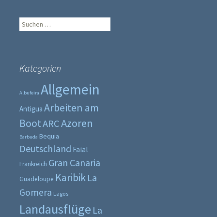
Suche
nach:
Kategorien
Allgemein
Albufeira
Arbeiten am
Antigua
Boot
Azoren
ARC
Bequia
Barbuda
Deutschland
Faial
Gran Canaria
Frankreich
Karibik
La
Guadeloupe
Gomera
Lagos
Landausflüge
La