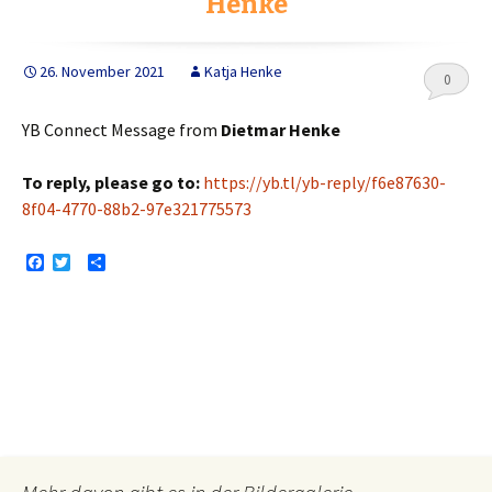
Henke
26. November 2021
Katja Henke
0
YB Connect Message from
Dietmar Henke
To reply, please go to:
https://yb.tl/yb-reply/f6e87630-
8f04-4770-88b2-97e321775573
F
T
T
a
w
e
c
i
i
e
t
l
b
t
e
o
e
n
o
r
k